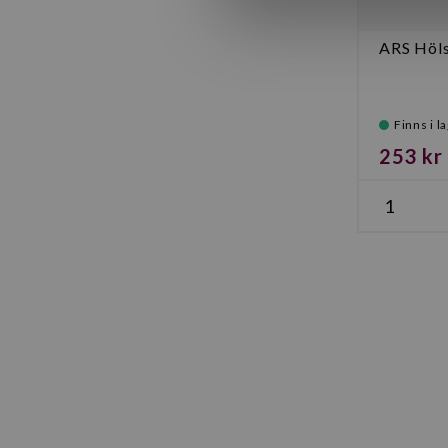
ARS Höls
Finns i l
253 kr