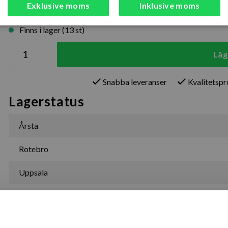
Exklusive moms
Inklusive moms
Finns i lager (13 st)
Läg
Snabba leveranser
Kvalitetsp
Lagerstatus
Årsta
Rotebro
Uppsala
aren