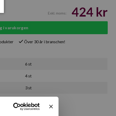
424 kr
Exkl. moms:
g i varukorgen
rodukter
Över 30 år i branschen!
6 st
4 st
3 st