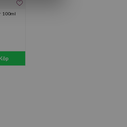
r 100ml
Köp