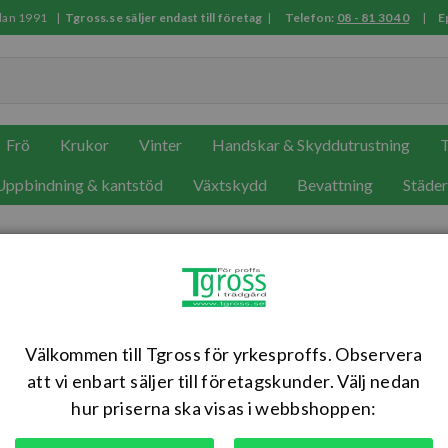
sedan 1991 |
Tgross.se säljer endast till företag
|
Telefon:
08 - 81 30 40
|
E
Frö
Krukor
Vinter
Handskar & Skyddutrustning
T
Uppbindning & kantstöd
Växtskydd
Bevattning
Städe
ARS, 140DX-blomsekatör
Välkommen till Tgross för yrkesproffs. Observera
Floristsekatör med dämpning i mycket hög kvalitet från Ars
att vi enbart säljer till företagskunder. Välj nedan
hur priserna ska visas i webbshoppen:
Artikelnr: ARS140DX