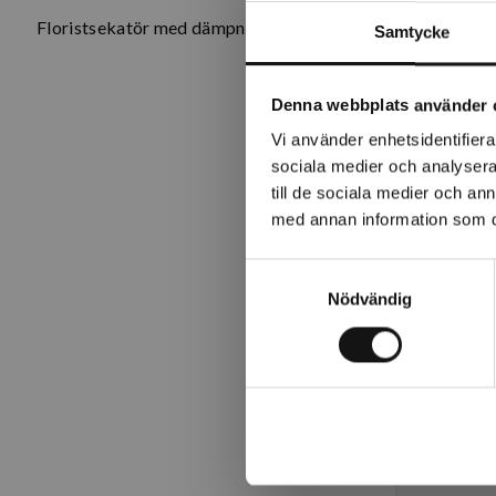
Floristsekatör med dämpning i mycket hög kvalitet från A
Samtycke
Denna webbplats använder 
Vi använder enhetsidentifierar
sociala medier och analysera 
till de sociala medier och a
med annan information som du 
Samtyckesval
Nödvändig