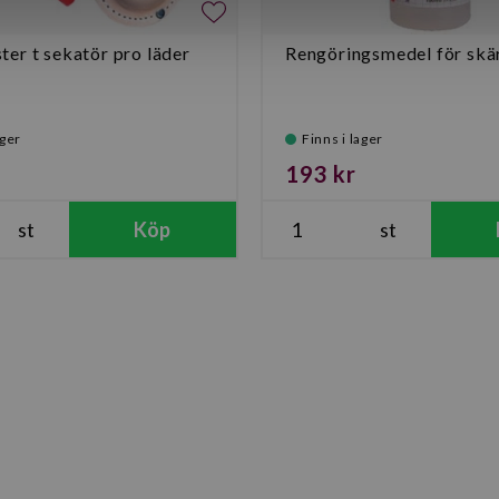
ter t sekatör pro läder
Rengöringsmedel för skä
ager
Finns i lager
193 kr
st
Köp
st