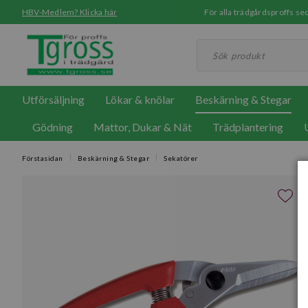
HBV-Medlem? Klicka här
För alla trädgårdsproffs 
Utförsäljning
Lökar & knölar
Beskärning & Stegar
Gödning
Mattor, Dukar & Nät
Trädplantering
Förstasidan
Beskärning & Stegar
Sekatörer