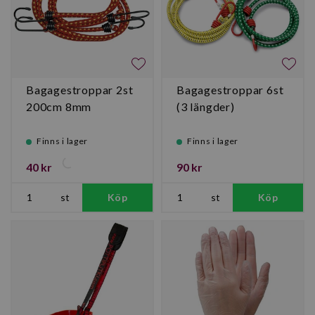
Bagagestroppar 2st
Bagagestroppar 6st
200cm 8mm
(3 längder)
Finns i lager
Finns i lager
40 kr
90 kr
st
Köp
st
Köp