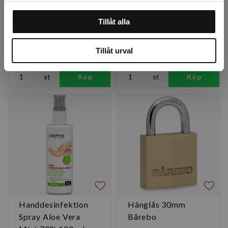
FästingFritt spray,
Gel Aloe Vera Mint
Tillåt alla
100 ml
70% 125 ml
Finns i lager
Finns i lager
Tillåt urval
92 kr
46,80 kr
st
Köp
st
Köp
Handdesinfektion
Hänglås 30mm
Spray Aloe Vera
Bårebo