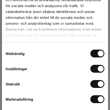
för sociala medier och analysera vår trafik. Vi
Fiskars Adapter
Fågelskrämma
vidarebefordrar även sådana identifierare och annan
QuikFit till OneClick
Uggla med rörligt
information från din enhet till de sociala medier och
huvud
annons- och analysföretag som vi samarbetar med.
Finns i lager
Finns i lager
Dessa kan i sin tur kombinera informationen med annan
information som du har tillhandahållit eller som de har
39 kr
265 kr
samlat in när du har använt deras tjänster.
st
Köp
st
Köp
Samtyckesval
Nödvändig
Inställningar
Statistik
Marknadsföring
Fästingmedel
Handdesinfektion