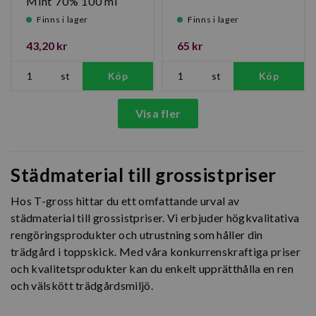
Mint 70% 100 ml
Finns i lager
Finns i lager
43,20 kr
65 kr
st
Köp
st
Köp
Visa fler
Städmaterial till grossistpriser
Hos T-gross hittar du ett omfattande urval av
städmaterial till grossistpriser. Vi erbjuder högkvalitativa
rengöringsprodukter och utrustning som håller din
trädgård i toppskick. Med våra konkurrenskraftiga priser
och kvalitetsprodukter kan du enkelt upprätthålla en ren
och välskött trädgårdsmiljö.