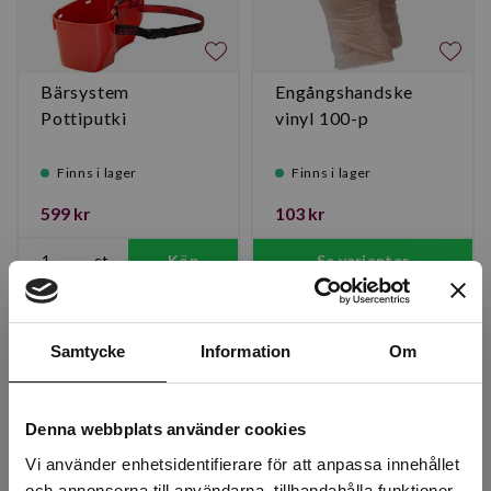
Bärsystem
Engångshandske
Pottiputki
vinyl 100-p
Finns i lager
Finns i lager
599 kr
103 kr
st
Köp
Se varianter
Samtycke
Information
Om
Denna webbplats använder cookies
Vi använder enhetsidentifierare för att anpassa innehållet
och annonserna till användarna, tillhandahålla funktioner