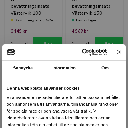
bevattningsinsats
bevattningsinsats
Västervik 100
Västervik 150
Beställningsvara, 1-2v
Finns i lager
3 145 kr
4 569 kr
st
Köp
st
Köp
Samtycke
Information
Om
Denna webbplats använder cookies
Vi använder enhetsidentifierare för att anpassa innehållet
och annonserna till användarna, tillhandahålla funktioner
för sociala medier och analysera vår trafik. Vi
OAS 110 granit 200L
OAS 110 Svart 200L
vidarebefordrar även sådana identifierare och annan
information från din enhet till de sociala medier och