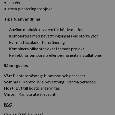
• entréer
• stora planteringsprojekt
Tips & användning
Använd modulära system för höjdvariation
Komplettera med bevattningsinsats vid större ytor
Fyll med lecakulor för dränering
Kombinera olika storlekar i samma projekt
Perfekt för temporära eller permanenta installationer
Säsongstips
Vår:
Plantera säsongsblommor och perenner.
Sommar:
Kontrollera bevattning i varma perioder.
Höst:
Byt till höstplanteringar.
Vinter:
Kan stå ute året runt.
FAQ
Vad är OAS-krukor?