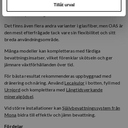
offentliga miljöer för sin modulära uppbyggnad och rena
Tillåt urval
design. OAS-krukor kan byggas på höjden och anpassas
för större planteringsinstallationer.
Det finns även flera andra varianter i glasfiber, men OAS är
den mest efterfrågade tack vare sin flexibilitet och sitt
breda användningsområde.
Många modeller kan kompletteras med färdiga
bevattningsinsatser, vilket förenklar skötseln och ger
jämnare växtförhållanden över tid.
För bästa resultat rekommenderas uppbyggnad med
dränering och näring. Använd
Lecakulor
i botten, fyll med
Urnjord
och komplettera med
Långtidsverkande
mineralgödsel
.
Vid större installationer kan
Självbevattningssystem från
Mona
bidra till effektiv och jämn bevattning.
Fördelar