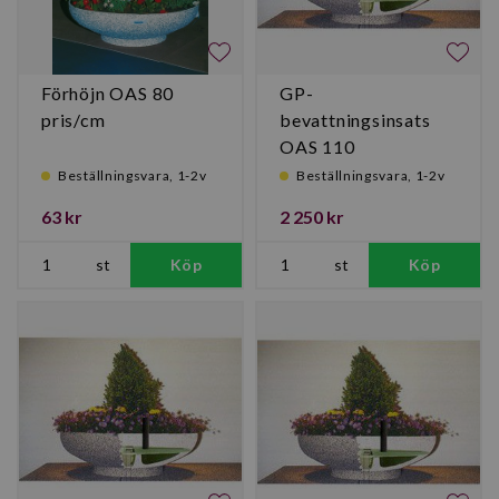
Förhöjn OAS 80
GP-
pris/cm
bevattningsinsats
OAS 110
Beställningsvara, 1-2v
Beställningsvara, 1-2v
63 kr
2 250 kr
st
Köp
st
Köp