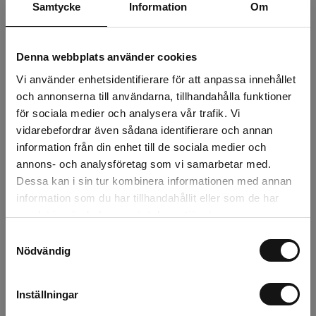
Samtycke
Information
Om
Denna webbplats använder cookies
Vi använder enhetsidentifierare för att anpassa innehållet
och annonserna till användarna, tillhandahålla funktioner
Lilium Martagon
Lilium Martagon
för sociala medier och analysera vår trafik. Vi
Pink Morning
Purper (October)
vidarebefordrar även sådana identifierare och annan
(October) 16/18
16/18
information från din enhet till de sociala medier och
Beställningsvara, 1-2v
Beställningsvara, 1-2v
annons- och analysföretag som vi samarbetar med.
Dessa kan i sin tur kombinera informationen med annan
22,63 kr
22,63 kr
information som du har tillhandahållit eller som de har
st
Köp
st
Köp
samlat in när du har använt deras tjänster.
Samtyckesval
Visa fler
Nödvändig
Inställningar
Krolliljor & Hundtandsliljor – Beställ