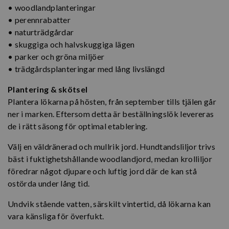
• woodlandplanteringar
• perennrabatter
• naturträdgårdar
• skuggiga och halvskuggiga lägen
• parker och gröna miljöer
• trädgårdsplanteringar med lång livslängd
Plantering & skötsel
Plantera lökarna på hösten, från september tills tjälen går
ner i marken. Eftersom detta är beställningslök levereras
de i rätt säsong för optimal etablering.
Välj en väldränerad och mullrik jord. Hundtandsliljor trivs
bäst i fuktighetshållande woodlandjord, medan krolliljor
föredrar något djupare och luftig jord där de kan stå
ostörda under lång tid.
Undvik stående vatten, särskilt vintertid, då lökarna kan
vara känsliga för överfukt.