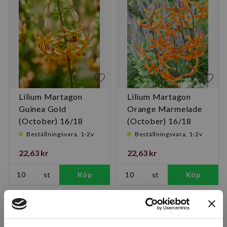
Lilium Martagon
Lilium Martagon
Guinea Gold
Orange Marmelade
(October) 16/18
(October) 16/18
Beställningsvara, 1-2v
Beställningsvara, 1-2v
22,63 kr
22,63 kr
st
Köp
st
Köp