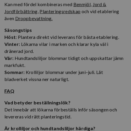
Kan med fördel kombineras med
Benmjöl
,
Jord &
Jordförbättring
,
Planteringsredskap
och vid etablering
även
Droppbevattning.
Säsongstips
Höst:
Plantera direkt vid leverans för bästa etablering.
Vinter:
Lökarna vilar i marken och klarar kyla väl i
dränerad jord.
Vår:
Hundtandsliljor blommar tidigt och uppskattar jämn
markfukt.
Sommar:
Krolliljor blommar under juni–juli. Låt
bladverket vissna ner naturligt.
FAQ
Vad betyder beställningslök?
Det innebär att lökarna förbeställs inför säsongen och
levereras vid rätt planteringstid.
Är krolliljor och hundtandsliljor härdiga?