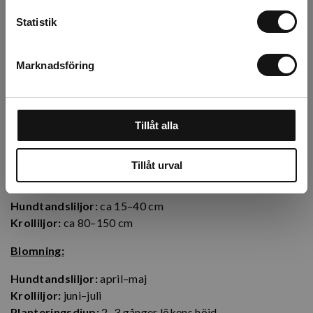
eleganta och härdiga liljelökar för
Statistik
säsongen
Egenskaper
Marknadsföring
Typ:
Krolliljor (Lilium martagon) och Hundtandsliljor
(Erythronium)
Tillåt alla
Blomfärg:
Varierar beroende på sort – vitt, gult, rosa, lila,
orange och mörkrött.
Tillåt urval
Planthöjd:
Hundtandsliljor:
ca 15–40 cm
Krolliljor:
ca 80–150 cm
Blomning:
Hundtandsliljor:
april–maj
Krolliljor:
juni–juli
Planteringsdjup:
2–3 gånger lökens höjd.