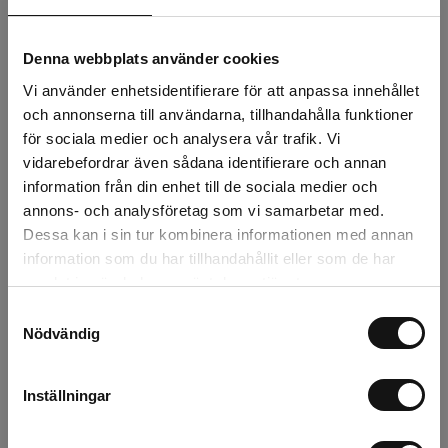
glasfiberskaft/gummihandtag
Denna webbplats använder cookies
Finns i lager
Vi använder enhetsidentifierare för att anpassa innehållet
199 kr
och annonserna till användarna, tillhandahålla funktioner
för sociala medier och analysera vår trafik. Vi
st
Köp
vidarebefordrar även sådana identifierare och annan
information från din enhet till de sociala medier och
annons- och analysföretag som vi samarbetar med.
Yxor och liar för skogsarbete, naturvård
Dessa kan i sin tur kombinera informationen med annan
och trädgårdsskötsel
information som du har tillhandahållit eller som de har
samlat in när du har använt deras tjänster.
Hos oss hittar du yxor och liar för professionell skötsel av
Samtyckesval
skog, trädgård, park och naturmark.
Nödvändig
Yxan är ett av de mest mångsidiga redskapen för
vedhantering, beskärning, röjning och enklare
Inställningar
skogsarbete. Den används både av fastighetsskötare,
entreprenörer och privata trädgårdsägare som behöver