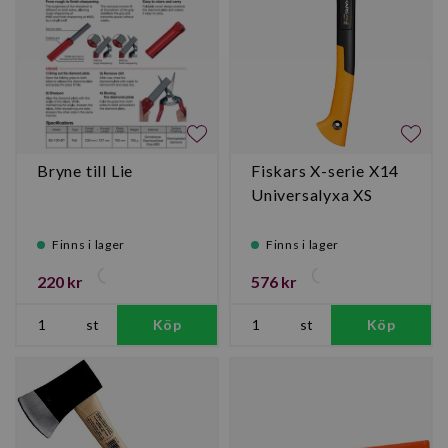
Bryne till Lie
Fiskars X-serie X14
Universalyxa XS
Finns i lager
Finns i lager
220 kr
576 kr
st
Köp
st
Köp