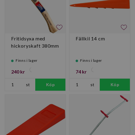
Fritidsyxa med
Fällkil 14 cm
hickoryskaft 380mm
Finns i lager
Finns i lager
240 kr
74 kr
st
Köp
st
Köp