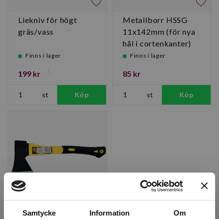
Liekniv för högt
Metallborr HSSG
gräs/vass
11x142mm (för nya
hål i cortenkanter)
Finns i lager
Finns i lager
199 kr
85 kr
st
Köp
st
Köp
Samtycke
Information
Om
Yxa med