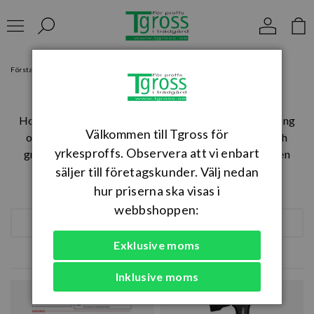
Förstasidan
Trädgårdsredskap
Yxor och liar
Yxor och liar
Hos oss hittar du yxor och liar för allt från vedhantering
Välkommen till Tgross för
och röjning till traditionell slåtter av ängsmarker och
yrkesproffs. Observera att vi enbart
grönytor. Klassiska redskap som fortfarande fyller en
viktig funktion inom både naturvård och trädgårdsskötsel.
säljer till företagskunder. Välj nedan
Läs mer
hur priserna ska visas i
webbshoppen:
FILTRERA
SORTERA
Exklusive moms
9 produkter
Inklusive moms