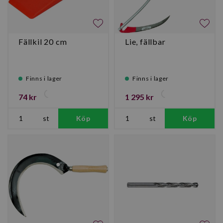
Fällkil 20 cm
Lie, fällbar
Finns i lager
Finns i lager
74 kr
1 295 kr
st
Köp
st
Köp