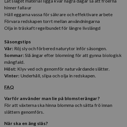
Låt slaget material ligga kvar några dagar så att fröerna
hinner falla ur
Håll eggarna vassa för säkrare och effektivare arbete
Förvara redskapen torrt mellan användningarna
Olja in träskaft regelbundet för längre livslängd
Säsongstips
Vår:
Röj sly och förbered naturytor inför säsongen.
Sommar:
Slå ängar efter blomning för att gynna biologisk
mångfald.
Höst:
Klyv ved och genomför naturvårdande slåtter.
Vinter:
Underhåll, slipa och olja in redskapen.
FAQ
Varför använder man lie på blomsterängar?
För att växterna ska hinna blomma och sätta frö innan
slåttern genomförs.
När ska en äng slås?