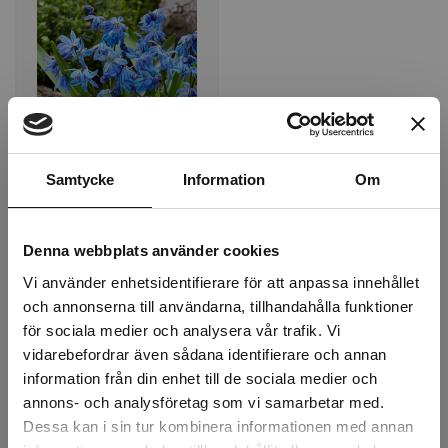
Samtycke
Information
Om
Scilla Siberica Blå
8/+ Blåstjärna -
100p
Denna webbplats använder cookies
Beställningsvara, 1-2v
Vi använder enhetsidentifierare för att anpassa innehållet
153 kr
och annonserna till användarna, tillhandahålla funktioner
för sociala medier och analysera vår trafik. Vi
st
Köp
vidarebefordrar även sådana identifierare och annan
information från din enhet till de sociala medier och
annons- och analysföretag som vi samarbetar med.
Höstlökar
Dessa kan i sin tur kombinera informationen med annan