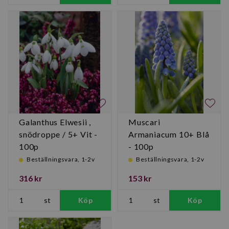
Galanthus Elwesii ,
Muscari
snödroppe / 5+ Vit -
Armaniacum 10+ Blå
100p
- 100p
Beställningsvara, 1-2v
Beställningsvara, 1-2v
316 kr
153 kr
st
Köp
st
Köp