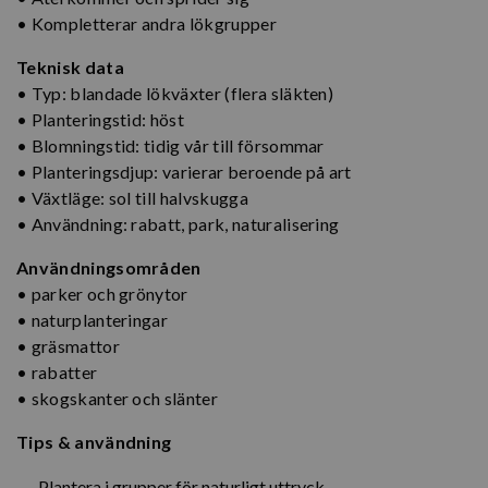
• Kompletterar andra lökgrupper
Teknisk data
• Typ: blandade lökväxter (flera släkten)
• Planteringstid: höst
• Blomningstid: tidig vår till försommar
• Planteringsdjup: varierar beroende på art
• Växtläge: sol till halvskugga
• Användning: rabatt, park, naturalisering
Användningsområden
• parker och grönytor
• naturplanteringar
• gräsmattor
• rabatter
• skogskanter och slänter
Tips & användning
Plantera i grupper för naturligt uttryck