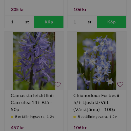
305 kr
106 kr
st
Köp
st
Köp
Camassia leichtlinii
Chionodoxa Forbesii
Caerulea 14+ Blå -
5/+ Ljusblå/Viit
50p
(Vårstjärna) - 100p
Beställningsvara, 1-2v
Beställningsvara, 1-2v
457 kr
106 kr