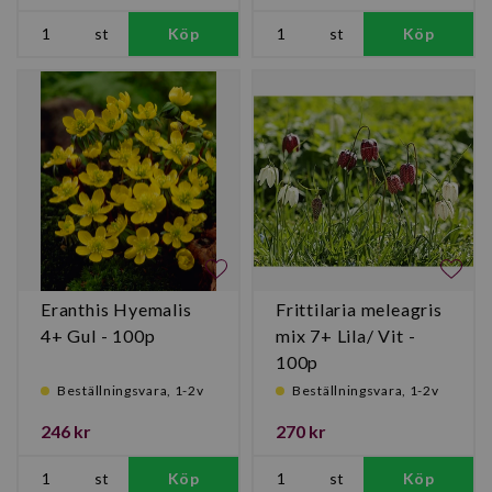
st
Köp
st
Köp
Eranthis Hyemalis
Frittilaria meleagris
4+ Gul - 100p
mix 7+ Lila/ Vit -
100p
Beställningsvara, 1-2v
Beställningsvara, 1-2v
246 kr
270 kr
st
Köp
st
Köp