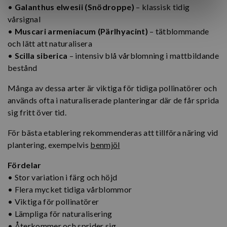
•
Galanthus elwesii (Snödroppe)
– klassisk tidig
vårsignal
•
Muscari armeniacum (Pärlhyacint)
– tätblommande
och lätt att naturalisera
•
Scilla siberica
– intensiv blå vårblomning i mattbildande
bestånd
Många av dessa arter är viktiga för tidiga pollinatörer och
används ofta i naturaliserade planteringar där de får sprida
sig fritt över tid.
För bästa etablering rekommenderas att tillföra näring vid
plantering, exempelvis
benmjöl
Fördelar
• Stor variation i färg och höjd
• Flera mycket tidiga vårblommor
• Viktiga för pollinatörer
• Lämpliga för naturalisering
• Återkommer och sprider sig