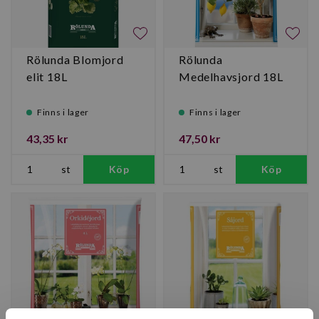
Rölunda Blomjord
Rölunda
elit 18L
Medelhavsjord 18L
Finns i lager
Finns i lager
43,35 kr
47,50 kr
st
Köp
st
Köp