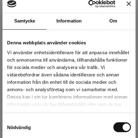
Rölunda Orkideejord
Rölunda Såjord 50L
4L
Samtycke
Information
Om
Finns i lager
Finns i lager
Denna webbplats använder cookies
36,90 kr
54,90 kr
Vi använder enhetsidentifierare för att anpassa innehållet
st
Köp
st
Köp
och annonserna till användarna, tillhandahålla funktioner
för sociala medier och analysera vår trafik. Vi
vidarebefordrar även sådana identifierare och annan
information från din enhet till de sociala medier och
annons- och analysföretag som vi samarbetar med.
Dessa kan i sin tur kombinera informationen med annan
information som du har tillhandahållit eller som de har
samlat in när du har använt deras tjänster.
Samtyckesval
Nödvändig
Rölunda Såjord EKO
Torvbriketter Jiffy 7