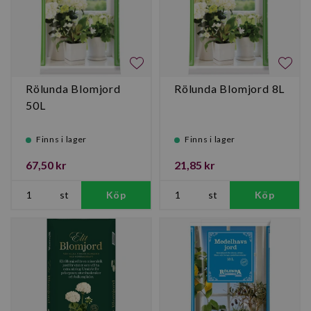
Rölunda Blomjord
Rölunda Blomjord 8L
50L
Finns i lager
Finns i lager
67,50 kr
21,85 kr
st
Köp
st
Köp