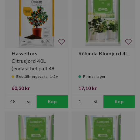
Hasselfors
Rölunda Blomjord 4L
Citrusjord 40L
(endast hel pall 48
st)
Beställningsvara, 1-2v
Finns i lager
60,30 kr
17,10 kr
st
Köp
st
Köp