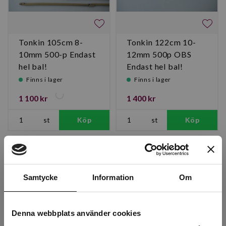
Tonkin 105cm 8-
Tonkin 122cm 10-
10mm 500-p Endast
12mm 500p OBS
hel bal!
Endast hel bal!
Finns i lager
Finns i lager
1 100 kr
1 400 kr
st
Köp
st
Köp
Samtycke
Information
Om
Denna webbplats använder cookies