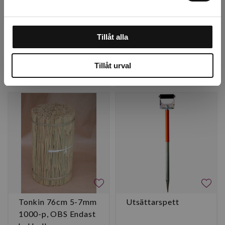
20mm 100 p
26mm (50)
Beställningsvara, 1-2v
Beställningsvara, 1-2v
Tillåt alla
2 700 kr
2 300 kr
Tillåt urval
st
Köp
st
Köp
Tonkin 76cm 5-7mm
Utsättarspett
1000-p, OBS Endast