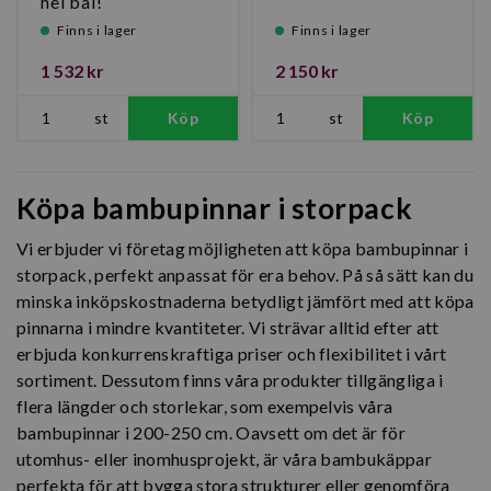
hel bal!
Finns i lager
Finns i lager
1 532 kr
2 150 kr
st
Köp
st
Köp
Köpa bambupinnar i storpack
Vi erbjuder vi företag möjligheten att köpa bambupinnar i
storpack, perfekt anpassat för era behov. På så sätt kan du
minska inköpskostnaderna betydligt jämfört med att köpa
pinnarna i mindre kvantiteter. Vi strävar alltid efter att
erbjuda konkurrenskraftiga priser och flexibilitet i vårt
sortiment. Dessutom finns våra produkter tillgängliga i
flera längder och storlekar, som exempelvis våra
bambupinnar i 200-250 cm. Oavsett om det är för
utomhus- eller inomhusprojekt, är våra bambukäppar
perfekta för att bygga stora strukturer eller genomföra