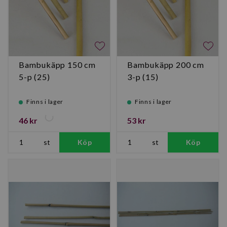
Bambukäpp 150 cm
Bambukäpp 200 cm
5-p (25)
3-p (15)
Finns i lager
Finns i lager
46 kr
53 kr
st
Köp
st
Köp