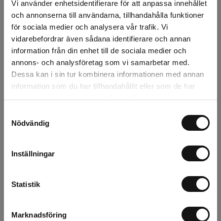
Vi använder enhetsidentifierare för att anpassa innehållet
och annonserna till användarna, tillhandahålla funktioner
Tonkin 152cm 12-
Tonkin 213cm 15-
för sociala medier och analysera vår trafik. Vi
14mm 250p OBS
17mm 100-p
vidarebefordrar även sådana identifierare och annan
Endast hel bal!
information från din enhet till de sociala medier och
Finns i lager
Finns i lager
annons- och analysföretag som vi samarbetar med.
1 660 kr
1 610 kr
Dessa kan i sin tur kombinera informationen med annan
information som du har tillhandahållit eller som de har
st
Köp
st
Köp
samlat in när du har använt deras tjänster.
Samtyckesval
Nödvändig
Inställningar
Statistik
Marknadsföring
Tonkin 244cm 18-
Tonkin 366cm 24-