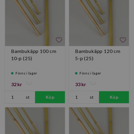
Bambukäpp 100 cm
Bambukäpp 120 cm
10-p (25)
5-p (25)
Finns i lager
Finns i lager
32 kr
33 kr
st
Köp
st
Köp