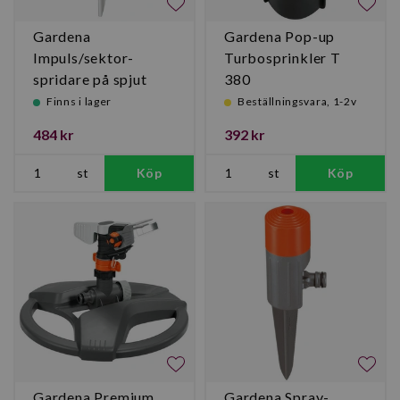
Gardena
Gardena Pop-up
Impuls/sektor-
Turbosprinkler T
spridare på spjut
380
Finns i lager
Beställningsvara, 1-2v
484 kr
392 kr
st
Köp
st
Köp
Gardena Premium
Gardena Spray-