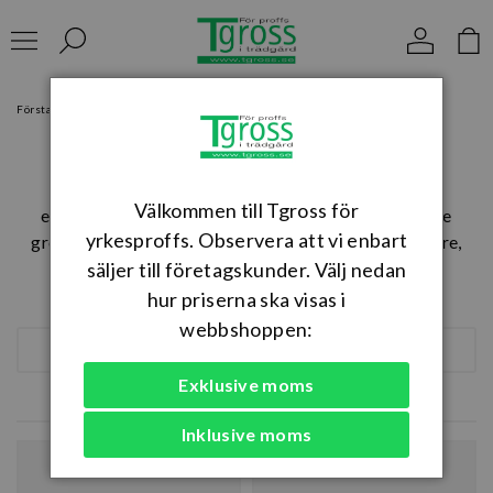
Förstasidan
Bevattning
Vattenspridare & Sprinklers
Vattenspridare & Sprinklers
Hos oss hittar du vattenspridare och sprinklers för
Välkommen till Tgross för
effektiv bevattning av gräsmattor, parker och större
yrkesproffs. Observera att vi enbart
grönytor. Sortimentet innehåller både pop-up-spridare,
sektorspridare och klassiska vattenspridare för
säljer till företagskunder. Välj nedan
Läs mer
professionella och privata miljöer.
hur priserna ska visas i
webbshoppen:
SORTERA
Exklusive moms
50 produkter
Inklusive moms