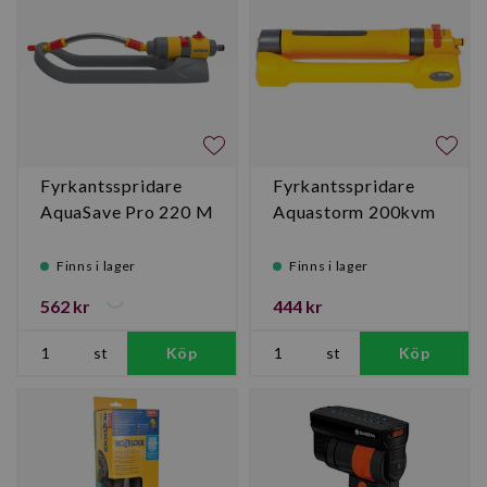
Fyrkantsspridare
Fyrkantsspridare
AquaSave Pro 220 M
Aquastorm 200kvm
Finns i lager
Finns i lager
562 kr
444 kr
st
Köp
st
Köp