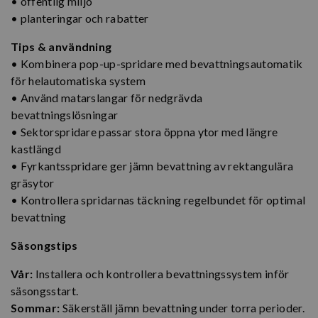
• offentlig miljö
• planteringar och rabatter
Tips & användning
• Kombinera pop-up-spridare med bevattningsautomatik
för helautomatiska system
• Använd matarslangar för nedgrävda
bevattningslösningar
• Sektorspridare passar stora öppna ytor med längre
kastlängd
• Fyrkantsspridare ger jämn bevattning av rektangulära
gräsytor
• Kontrollera spridarnas täckning regelbundet för optimal
bevattning
Säsongstips
Vår:
Installera och kontrollera bevattningssystem inför
säsongsstart.
Sommar:
Säkerställ jämn bevattning under torra perioder.