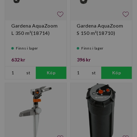
Gardena AquaZoom
Gardena AquaZoom
L 350 m²(18714)
S 150 m²(18710)
Finns i lager
Finns i lager
632 kr
396 kr
st
Köp
st
Köp