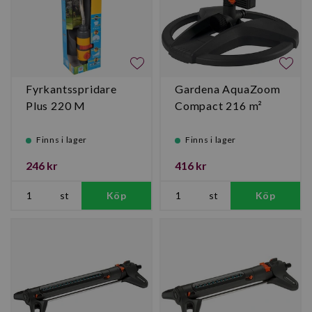
Fyrkantsspridare
Gardena AquaZoom
Plus 220 M
Compact 216 m²
Finns i lager
Finns i lager
246 kr
416 kr
st
Köp
st
Köp