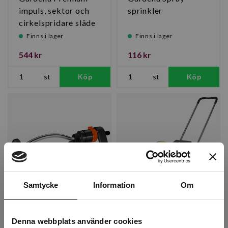
impuls, sektor och
sprinkler
cirkelspridare släde
490 m²
Finns i lager
Finns i lager
544 kr
116 kr
st
Köp
st
Köp
Samtycke
Information
Om
Gardena spridare
GEKA autom.
Aqua S 220
Regntåg,
Denna webbplats använder cookies