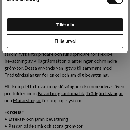
och driftsäkra system.
Slagpendelspridare
, även kallade sektorspridare eller
pulsspridare, drivs av vattentrycket och passar särskilt
Tillåt alla
bra för större gräsytor, parker och öppna ytor där lång
kastlängd och stor täckning krävs.
Tillåt urval
Kategorin innehåller även klassiska
vattenspridare
såsom fyrkantsspridare och rundspridare för flexibel
bevattning av villagräsmattor, planteringar och mindre
grönytor. Dessa används vanligtvis tillsammans med
Trädgårdsslangar för enkel och smidig bevattning.
För kompletta bevattningslösningar rekommenderas även
produkter inom
Bevattningsautomatik
,
Trädgårdsslangar
och
Matarslangar
för pop-up-system.
Fördelar
• Effektiv och jämn bevattning
• Passar både små och stora grönytor