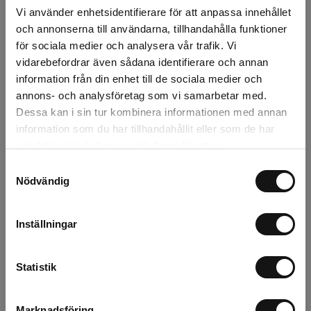
m²(18700)
Bevattningståg 40m
Vi använder enhetsidentifierare för att anpassa innehållet
5/8" slang
Finns i lager
Beställningsvara, 1-2v
och annonserna till användarna, tillhandahålla funktioner
224 kr
12 995 kr
för sociala medier och analysera vår trafik. Vi
vidarebefordrar även sådana identifierare och annan
st
Köp
st
Köp
information från din enhet till de sociala medier och
annons- och analysföretag som vi samarbetar med.
Visa fler
Dessa kan i sin tur kombinera informationen med annan
information som du har tillhandahållit eller som de har
samlat in när du har använt deras tjänster.
Samtyckesval
Effektiva sprinklers och vattenspridare
Nödvändig
för alla grönytor
Pop-up-spridare
är en praktisk lösning för automatiska
Inställningar
bevattningssystem där spridaren ligger nedsänkt i marken
när den inte används. När bevattningen startar skjuts
spridaren upp och ger jämn bevattning över gräsytan.
Statistik
Dessa används ofta tillsammans med
Bevattningsautomatik
och
matarslangar
för professionella
Marknadsföring