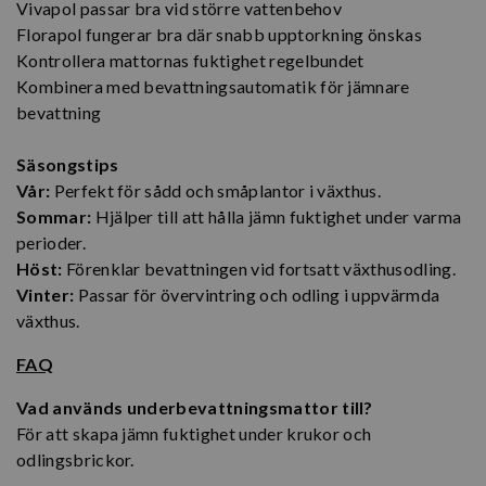
Vivapol passar bra vid större vattenbehov
Florapol fungerar bra där snabb upptorkning önskas
Kontrollera mattornas fuktighet regelbundet
Kombinera med bevattningsautomatik för jämnare
bevattning
Säsongstips
Vår:
Perfekt för sådd och småplantor i växthus.
Sommar:
Hjälper till att hålla jämn fuktighet under varma
perioder.
Höst:
Förenklar bevattningen vid fortsatt växthusodling.
Vinter:
Passar för övervintring och odling i uppvärmda
växthus.
FAQ
Vad används underbevattningsmattor till?
För att skapa jämn fuktighet under krukor och
odlingsbrickor.