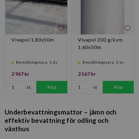
Vivapol 1,80x50m
Vivapol 200 g/kvm
1,60x50m
Beställningsvara, 1-2v
Beställningsvara, 1-2v
2 967 kr
2 567 kr
st
Köp
st
Köp
Underbevattningsmattor – jämn och
effektiv bevattning för odling och
växthus