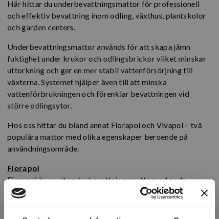
Här hittar du underbevattningsmattor för professionell
och effektiv bevattning inom odling, växthus, plantskolor
och garden centers.
Underbevattningsmattor används för att skapa jämn
fuktighet under krukor och odlingsbrickor vilket minskar
uttorkning och ger en mer stabil vattenförsörjning till
växterna. Systemet hjälper även till att minska
vattenförbrukningen och förenklar bevattningen vid
större odlingsytor.
Hos oss hittar du bland annat Florapol och Vivapol – två
populära mattor med olika egenskaper beroende på
användningsområde.
Florapol
Florapol är en vit underbevattningsmatta med goda
vattenspridande egenskaper och snabb upptorkning.
Mattan krymper minimalt och är lätt att hantera vilket gör
den smidig både vid installation och daglig användning.