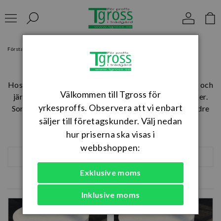
Förstasidan
Bevattning
Underbevattningsmattor
Underbevattningsmattor
Hos oss hittar du underbevattningsmattor för effektiv och
Välkommen till Tgross för
jämn bevattning i växthus, odling och plantskolemiljöer.
yrkesproffs. Observera att vi enbart
Sortimentet innehåller slitstarka mattor för både mindre
säljer till företagskunder. Välj nedan
odlingar och professionell användning.
Läs mer
hur priserna ska visas i
webbshoppen:
SORTERA
Exklusive moms
4 produkter
Inklusive moms