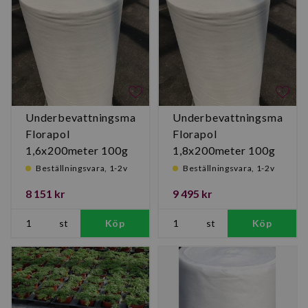
Underbevattningsmatta
Underbevattningsmatta
Florapol
Florapol
1,6x200meter 100g
1,8x200meter 100g
vit
vit
Beställningsvara, 1-2v
Beställningsvara, 1-2v
8 151 kr
9 495 kr
st
Köp
st
Köp