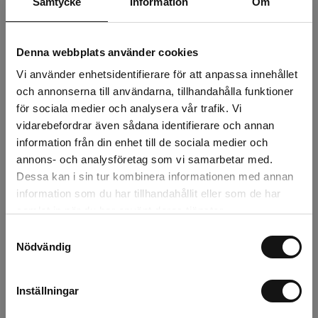
Samtycke
Information
Om
Florapol passar bra för odlingar där man vill ha jämn
fuktighet men samtidigt snabb upptorkning mellan
bevattningarna.
Denna webbplats använder cookies
Vivapol
Vi använder enhetsidentifierare för att anpassa innehållet
Vivapol är en tjockare och mer vattenhållande matta som
och annonserna till användarna, tillhandahålla funktioner
kan lagra cirka 3 liter vatten per m². Den robusta
för sociala medier och analysera vår trafik. Vi
konstruktionen gör den särskilt lämplig för plantskolor,
vidarebefordrar även sådana identifierare och annan
garden centers och större odlingar där högre
information från din enhet till de sociala medier och
vattenkapacitet behövs och där bevattningen ska kunna
annons- och analysföretag som vi samarbetar med.
hålla längre mellan tillfällena.
Dessa kan i sin tur kombinera informationen med annan
information som du har tillhandahållit eller som de har
Kan med fördel kombineras med
Bevattningsautomatik
,
samlat in när du har använt deras tjänster.
Odlingskrukor,
och
Droppbevattning
.
Samtyckesval
Nödvändig
Fördelar
• Jämn och effektiv vattenfördelning
• Minskar uttorkning av växter
Inställningar
• Passar växthus och odlingsbord
• Florapol torkar snabbt och är lätt att hantera