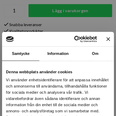
Lägg i varukorgen
Snabba leveranser
Kvalitetsprodukter
Över 30 år i branschen!
Lagerstatus
Samtycke
Information
Om
Årsta
12 st
Rotebro
3 st
Denna webbplats använder cookies
Vi använder enhetsidentifierare för att anpassa innehållet
Uppsala
3 st
och annonserna till användarna, tillhandahålla funktioner
för sociala medier och analysera vår trafik. Vi
vidarebefordrar även sådana identifierare och annan
information från din enhet till de sociala medier och
Beskrivning
annons- och analysföretag som vi samarbetar med.