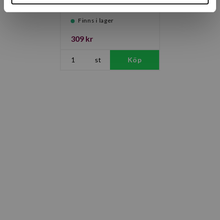
Finns i lager
309 kr
st
Köp