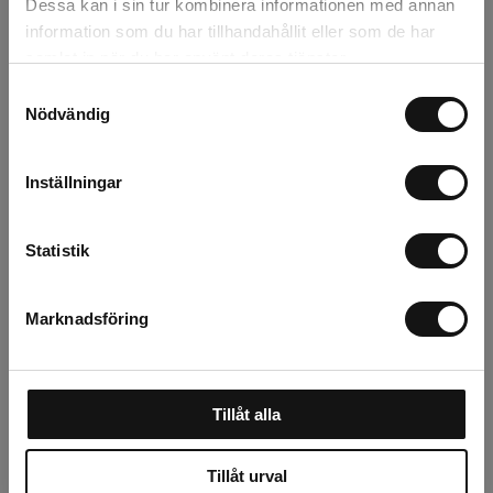
Dessa kan i sin tur kombinera informationen med annan
Recensioner
information som du har tillhandahållit eller som de har
samlat in när du har använt deras tjänster.
Om tillverkaren
Samtyckesval
Nödvändig
Relaterade produkter
Inställningar
Statistik
Marknadsföring
Tillåt alla
ARS, GR17
Tillåt urval
reservblad