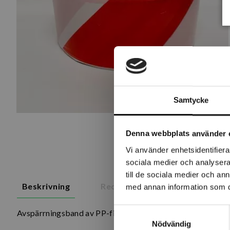
Samtycke
Denna webbplats använder 
Vi använder enhetsidentifierar
sociala medier och analysera 
till de sociala medier och a
Beskrivning
Recensioner
med annan information som du 
Samtyckesval
Avspärrningsband av PP-film som är stark, seg och har en 
Nödvändig