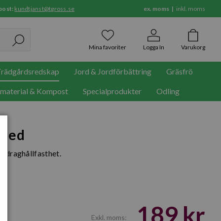
post:
kundtjanst@tgross.se
ex. moms
inkl. moms
Mina favoriter
Logga In
Varukorg
rädgårdsredskap
Jord & Jordförbättring
Gräsfrö
rmaterial & Kompost
Specialprodukter
Odling
bred
g draghållfasthet.
189 kr
Exkl. moms: