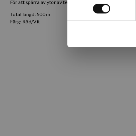
För att spärra av ytor av te.x nysådd gräsmatta, planterin
Total längd: 500 m
Färg: Röd/Vit