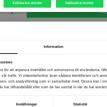
Finns i lager (20 st)
Exklusive moms
Inklusive moms
Läg
Snabba leveranser
Kvalitetsp
Lagerstatus
Årsta
Information
Rotebro
cookies
Uppsala
e för att anpassa innehållet och annonserna till användarna, tillh
vår trafik. Vi vidarebefordrar även sådana identifierare och anna
nnons- och analysföretag som vi samarbetar med. Dessa kan i sin
har tillhandahållit eller som de har samlat in när du har använt 
hög draghållfasthet.
Inställningar
Statistik