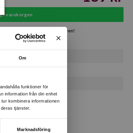
g i varukorgen
rodukter
Över 30 år i branschen!
13 st
Om
3 st
4 st
andahålla funktioner för
n information från din enhet
 tur kombinera informationen
deras tjänster.
Marknadsföring