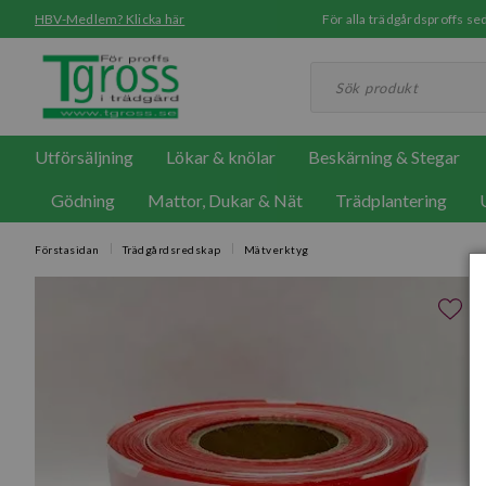
HBV-Medlem? Klicka här
För alla trädgårdsproffs 
Utförsäljning
Lökar & knölar
Beskärning & Stegar
Gödning
Mattor, Dukar & Nät
Trädplantering
Förstasidan
Trädgårdsredskap
Mätverktyg