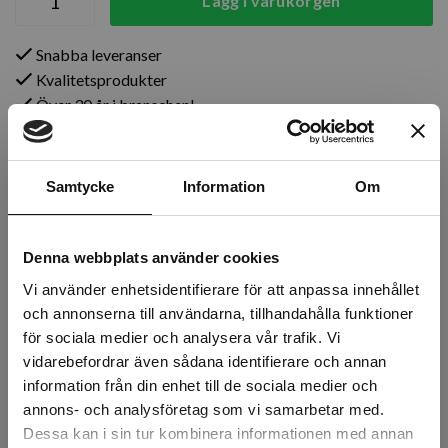
Lägg i varukorgen
Snabba leveranser
Kvalitetsprodukter
Över 30 år i branschen!
Lagerstatus
Samtycke
Information
Om
Årsta
6 st
Rotebro
3 st
Denna webbplats använder cookies
Uppsala
3 st
Vi använder enhetsidentifierare för att anpassa innehållet
och annonserna till användarna, tillhandahålla funktioner
för sociala medier och analysera vår trafik. Vi
vidarebefordrar även sådana identifierare och annan
Beskrivning
information från din enhet till de sociala medier och
annons- och analysföretag som vi samarbetar med.
Recensioner
Dessa kan i sin tur kombinera informationen med annan