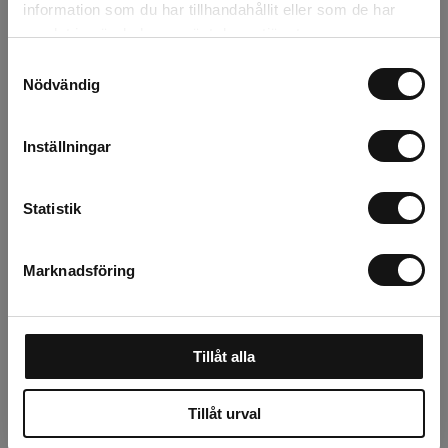
information som du har tillhandahållit eller som de har
Om tillverkaren
samlat in när du har använt deras tjänster.
Samtyckesval
Nödvändig
Relaterade produkter
Inställningar
Statistik
Marknadsföring
Tillåt alla
Konsol vit smide
Tillåt urval