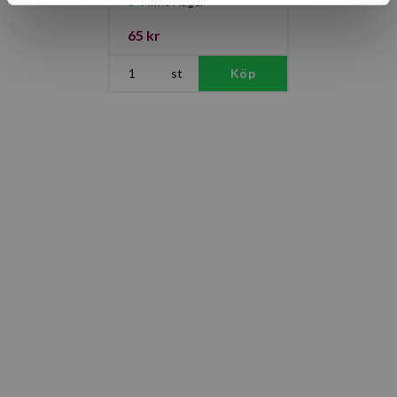
Finns i lager
65 kr
st
Köp