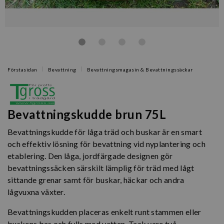
Förstasidan
Bevattning
Bevattningsmagasin & Bevattningssäckar
Bevattningskudde brun 75L
Bevattningskudde för låga träd och buskar är en smart
och effektiv lösning för bevattning vid nyplantering och
etablering. Den låga, jordfärgade designen gör
bevattningssäcken särskilt lämplig för träd med lågt
sittande grenar samt för buskar, häckar och andra
lågvuxna växter.
Bevattningskudden placeras enkelt runt stammen eller
buskens bas och fylls med vatten. Tack vare två