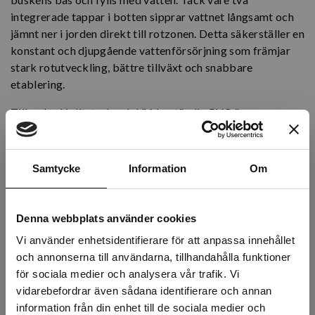
integrerade tappar i botten sipprar vattnet långsamt och
jämnt ner i jorden direkt till rotzonen. Detta säkerställer en
konstant och djupgående vattenförsörjning som främjar
stark rotutveckling, bättre tillväxt och snabbare
etablering.
Tillverkad i slitstark och UV-beständig PVC är
bevattningskudden anpassad för långvarig användning
utomhus, även i krävande miljöer som parker,
bostadsområden och offentliga planteringar. Den bruna
Samtycke
Information
Om
färgen smälter diskret in i omgivningen och ger ett
naturligt intryck.
Denna webbplats använder cookies
Artikelnr: BG700075
Vi använder enhetsidentifierare för att anpassa innehållet
Köp
Betala
Spara
och annonserna till användarna, tillhandahålla funktioner
för sociala medier och analysera vår trafik. Vi
Över 20 st
250 kr
225 kr
10%
vidarebefordrar även sådana identifierare och annan
information från din enhet till de sociala medier och