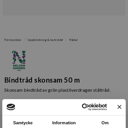
Förstasidan
Uppbindning & kantstöd
Trådar
Bindtråd skonsam 50 m
Skonsam bindtråd av grön plastöverdragen ståltråd.
Artikelnr: N6056
Finns i lager (22 st)
Samtycke
Information
Om