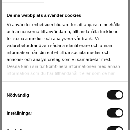
36 kr
Exkl. moms:
Denna webbplats använder cookies
Lägg i varukorgen
Vi använder enhetsidentifierare för att anpassa innehållet
och annonserna till användarna, tillhandahålla funktioner
Snabba leveranser
för sociala medier och analysera vår trafik. Vi
Kvalitetsprodukter
vidarebefordrar även sådana identifierare och annan
Över 30 år i branschen!
information från din enhet till de sociala medier och
Lagerstatus
annons- och analysföretag som vi samarbetar med.
Dessa kan i sin tur kombinera informationen med annan
Årsta
14 st
information som du har tillhandahållit eller som de har
samlat in när du har använt deras tjänster.
Rotebro
3 st
Samtyckesval
Nödvändig
Uppsala
5 st
Inställningar
Beskrivning