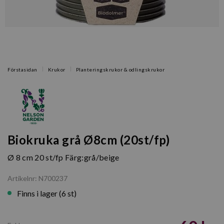
Förstasidan
Krukor
Planteringskrukor & odlingskrukor
Biokruka grå Ø8cm (20st/fp)
Ø 8 cm 20 st/fp Färg:grå/beige
Artikelnr: N700237
Finns i lager (6 st)