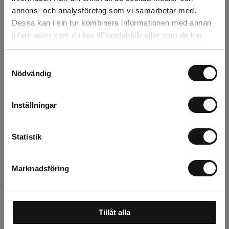
annons- och analysföretag som vi samarbetar med.
Recensioner
Dessa kan i sin tur kombinera informationen med annan
information som du har tillhandahållit eller som de har
Om tillverkaren
samlat in när du har använt deras tjänster.
Samtyckesval
Nödvändig
Relaterade produkter
Inställningar
Statistik
Marknadsföring
Tillåt alla
Vermiculite 3L
Rölunda Såjord EKO