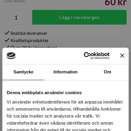
60 kr
Exkl. moms:
Lägg i varukorgen
Snabba leveranser
Kvalitetsprodukter
Över 30 år i branschen!
Lagerstatus
Årsta
Samtycke
Information
6 st
Om
Rotebro
0 st
Denna webbplats använder cookies
Uppsala
0 st
Vi använder enhetsidentifierare för att anpassa innehållet
och annonserna till användarna, tillhandahålla funktioner
för sociala medier och analysera vår trafik. Vi
vidarebefordrar även sådana identifierare och annan
Beskrivning
information från din enhet till de sociala medier och