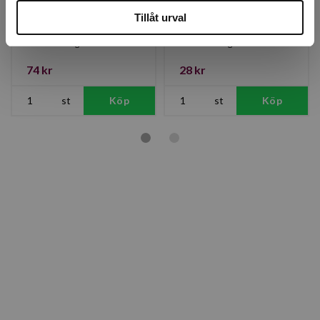
8L
Tillåt urval
Finns i lager
Finns i lager
74 kr
28 kr
st
Köp
st
Köp