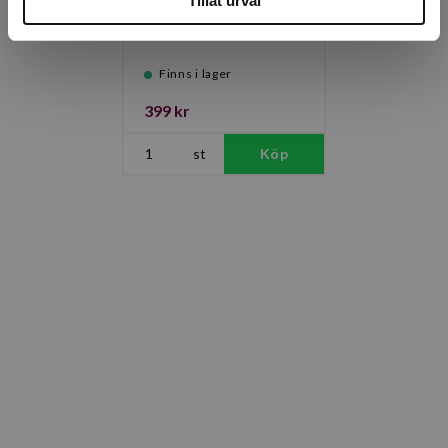
Monatank 10L,
Tillåt urval
38,5x10cm
Finns i lager
399 kr
st
Köp