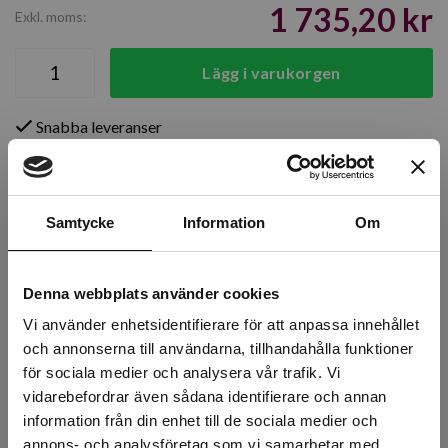
1 735,20 kr
Exkl. moms:
Lägg i varukorgen
Snabba leveranser
Kvalitetsprodukter
Över 30 år i branschen!
Lagerstatus
Samtycke
Information
Om
Årsta
1 st
Denna webbplats använder cookies
Rotebro
0 st
Vi använder enhetsidentifierare för att anpassa innehållet
och annonserna till användarna, tillhandahålla funktioner
Uppsala
0 st
för sociala medier och analysera vår trafik. Vi
vidarebefordrar även sådana identifierare och annan
information från din enhet till de sociala medier och
Beskrivning
annons- och analysföretag som vi samarbetar med.