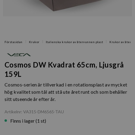
Förstasidan
Krukor
Italienska krukor av återvunnen plast
Krukor av återvu
Cosmos DW Kvadrat 65cm, Ljusgrå
159L
Cosmos-serien är tillverkad i en rotationsplast av mycket
hög kvalitet som tål att stå ute året runt och som behåller
sitt utseende år efter år.
Artikelnr: VA315-DM6565-TAU
Finns i lager (1 st)