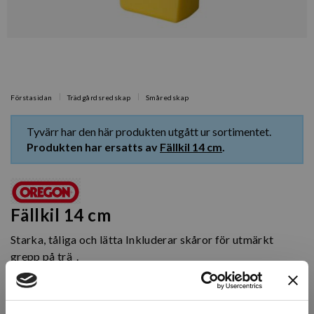
Förstasidan
Trädgårdsredskap
Småredskap
Tyvärr har den här produkten utgått ur sortimentet.
Produkten har ersatts av
Fällkil 14 cm
.
Fällkil 14 cm
Starka, tåliga och lätta Inkluderar skåror för utmärkt
grepp på trä .
Artikelnr: O561109
Finns i lager (2 st)