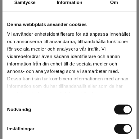
Samtycke
Information
Om
74 kr
Exkl. moms:
Denna webbplats använder cookies
Lägg i varukorgen
Vi använder enhetsidentifierare för att anpassa innehållet
och annonserna till användarna, tillhandahålla funktioner
för sociala medier och analysera vår trafik. Vi
Snabba leveranser
vidarebefordrar även sådana identifierare och annan
Kvalitetsprodukter
information från din enhet till de sociala medier och
Över 30 år i branschen!
annons- och analysföretag som vi samarbetar med.
Lagerstatus
Dessa kan i sin tur kombinera informationen med annan
information som du har tillhandahållit eller som de har
Årsta
0 st
samlat in när du har använt deras tjänster.
Samtyckesval
Rotebro
2 st
Nödvändig
Uppsala
0 st
Inställningar