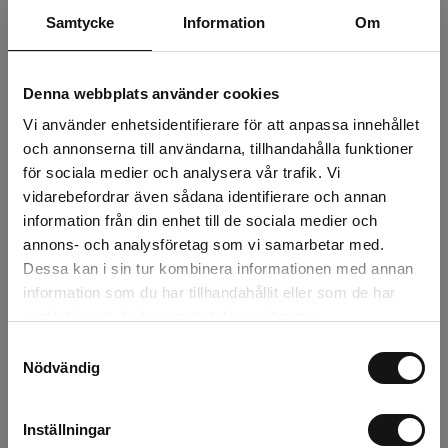
Beställningsvara, 1-2v
Samtycke
Information
Om
232 kr
Exkl. moms:
Denna webbplats använder cookies
Vi använder enhetsidentifierare för att anpassa innehållet
Lägg i varukorgen
och annonserna till användarna, tillhandahålla funktioner
för sociala medier och analysera vår trafik. Vi
Snabba leveranser
vidarebefordrar även sådana identifierare och annan
Kvalitetsprodukter
information från din enhet till de sociala medier och
Över 30 år i branschen!
annons- och analysföretag som vi samarbetar med.
Dessa kan i sin tur kombinera informationen med annan
Lagerstatus
information som du har tillhandahållit eller som de har
samlat in när du har använt deras tjänster.
Årsta
0 st
Samtyckesval
Nödvändig
Rotebro
0 st
Uppsala
0 st
Inställningar