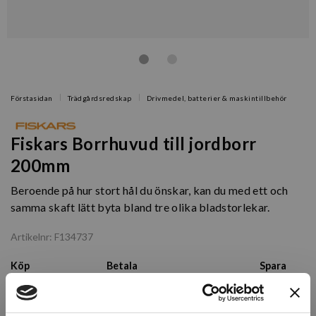
Förstasidan
Trädgårdsredskap
Drivmedel, batterier & maskintillbehör
Fiskars Borrhuvud till jordborr
200mm
Beroende på hur stort hål du önskar, kan du med ett och
samma skaft lätt byta bland tre olika bladstorlekar.
Artikelnr: F134737
Köp
Betala
Spara
Över 3 st
232 kr
220,40 kr
5%