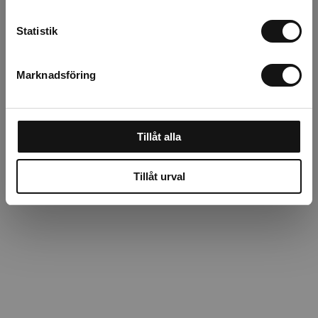
Statistik
Beskrivning
Marknadsföring
Recensioner
Om tillverkaren
Tillåt alla
Tillåt urval