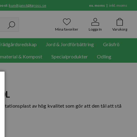
post:
kundtjanst@tgross.se
ex. moms
inkl. moms
Mina favoriter
Logga In
Varukorg
rädgårdsredskap
Jord & Jordförbättring
Gräsfrö
rmaterial & Kompost
Specialprodukter
Odling
50L
rotationsplast av hög kvalitet som gör att den tål att stå