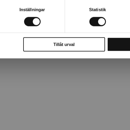
i Italien, tillverkad i en rotationsplast av hög kvalitet. Stadig
Inställningar
Statistik
Tillåt urval