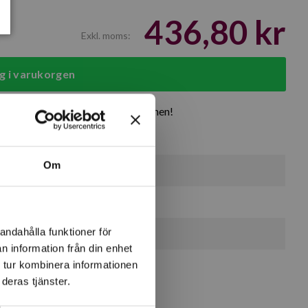
436,80 kr
Exkl. moms:
g i varukorgen
rodukter
Över 30 år i branschen!
Om
2 st
0 st
andahålla funktioner för
2 st
n information från din enhet
 tur kombinera informationen
deras tjänster.