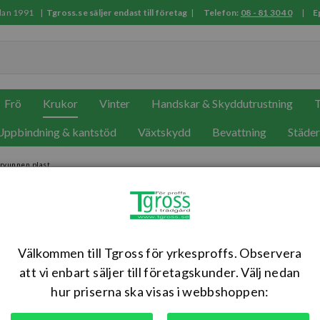
sedan 1991 |
Tgross.se säljer endast till företag
|
Telefon:
08 - 81 30 40
|
E
Frö
Krukor
Vinter
Handskar & Skyddutrustning
T
Uppbindning & kantstöd
Växtskydd
Bevattning
Städe
ervunnen plast
Genesis Kvadrat 50cm Antracit 
Stadig och lätt kruka för inom- och utomhusbruk tillverkad i 
Välkommen till Tgross för yrkesproffs. Observera
ute året runt.
att vi enbart säljer till företagskunder. Välj nedan
hur priserna ska visas i webbshoppen:
Artikelnr: VVGQ30A