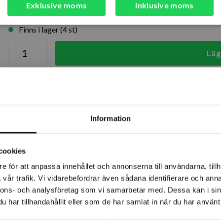
Exklusive moms
Inklusive moms
Finns i lager (4 st)
Läg
Snabba leveranser
Kvalitetsp
Lagerstatus
Information
Årsta
Rotebro
cookies
e för att anpassa innehållet och annonserna till användarna, tillh
Uppsala
vår trafik. Vi vidarebefordrar även sådana identifierare och anna
nnons- och analysföretag som vi samarbetar med. Dessa kan i sin
har tillhandahållit eller som de har samlat in när du har använt 
aren