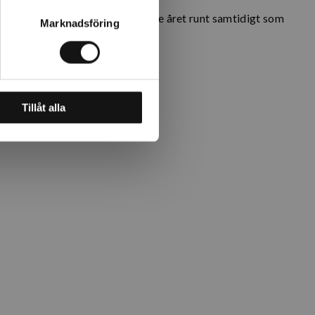
 och lätt kruka som tål att stå ute året runt samtidigt som
Marknadsföring
Tillåt alla