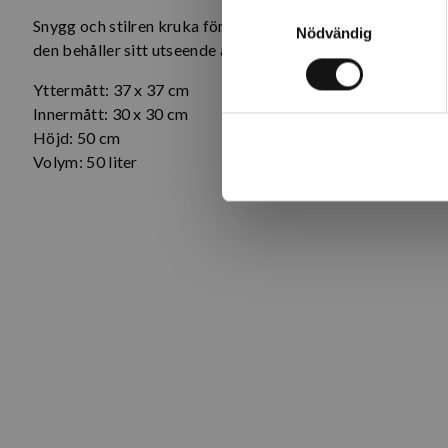
Samtyckesval
Snygg och stilren kruka för inom- och utomhusbruk från Veca 
Nödvändig
den behåller sitt utseende år efter år.
Yttermått: 37 x 37 cm
Innermått: 30 x 30 cm
Höjd: 50 cm
Volym: 50 liter