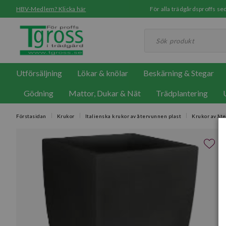
HBV-Medlem? Klicka här
För alla trädgårdsproffs 
Utförsäljning
Lökar & knölar
Beskärning & Stegar
Gödning
Mattor, Dukar & Nät
Trädplantering
Förstasidan
Krukor
Italienska krukor av återvunnen plast
Krukor av åt