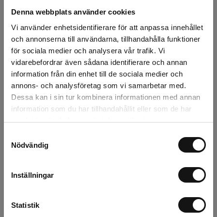
100 kr
Denna webbplats använder cookies
Lägg i varukorgen
Vi använder enhetsidentifierare för att anpassa innehållet
och annonserna till användarna, tillhandahålla funktioner
för sociala medier och analysera vår trafik. Vi
Snabba leveranser
vidarebefordrar även sådana identifierare och annan
Kvalitetsprodukter
information från din enhet till de sociala medier och
Över 30 år i branschen!
annons- och analysföretag som vi samarbetar med.
Lagerstatus
Dessa kan i sin tur kombinera informationen med annan
information som du har tillhandahållit eller som de har
Årsta
0 st
samlat in när du har använt deras tjänster.
Samtyckesval
Rotebro
0 st
Nödvändig
Uppsala
0 st
Inställningar
Beskrivning
Statistik