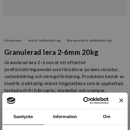
Förstasidan
Jord & Jordförbättring
Täckmaterial & Jordförbättring
Granulerad lera 2-6mm 20kg
Granulerad lera 2–6 mm är ett effektivt
jordförbättringsmedel som förbättrar jordens struktur,
vattenhållning och näringsfördelning. Produkten består av
kiselrik, kalkfattig skånsk högplatålera som är upphettad,
torkad och fri från ogräs, skadedjur och svampar.
Artikelnr: 720230
Beställningsvara, 1-2v
Samtycke
Information
Om
Exkl. moms: