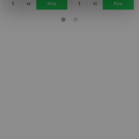
st
Köp
st
Köp