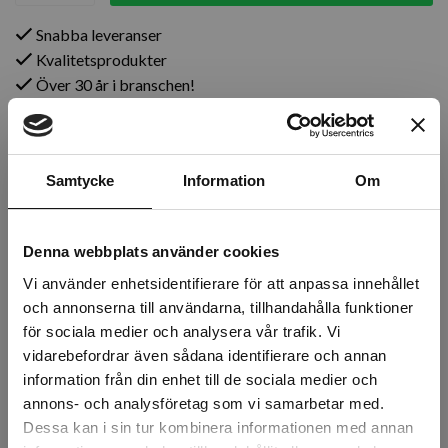
Snabba leveranser
Kvalitetsprodukter
Över 30 år i branschen!
Lagerstatus
Årsta
0 st
Samtycke
Information
Om
Rotebro
0 st
Denna webbplats använder cookies
Uppsala
0 st
Vi använder enhetsidentifierare för att anpassa innehållet
och annonserna till användarna, tillhandahålla funktioner
för sociala medier och analysera vår trafik. Vi
Beskrivning
vidarebefordrar även sådana identifierare och annan
information från din enhet till de sociala medier och
Recensioner
annons- och analysföretag som vi samarbetar med.
Dessa kan i sin tur kombinera informationen med annan