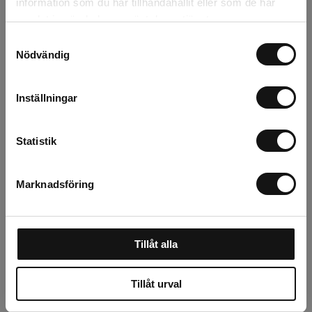
information som du har tillhandahållit eller som de har
samlat in när du har använt deras tjänster.
Relaterade produkter
Samtyckesval
Nödvändig
Inställningar
Statistik
Marknadsföring
Rölunda Dressjord
Cresco Gödsel & salt
Natur KRAV 50L
spridare 20SWG (30
Tillåt alla
Liter)
Finns i lager
Finns i lager
Tillåt urval
50 kr
2 795 kr