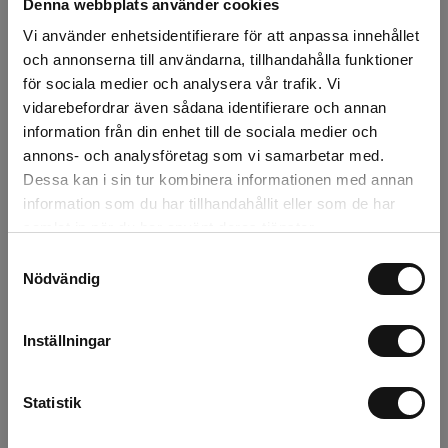
Denna webbplats använder cookies
Lägg i varukorgen
Vi använder enhetsidentifierare för att anpassa innehållet
och annonserna till användarna, tillhandahålla funktioner
Snabba leveranser
för sociala medier och analysera vår trafik. Vi
Kvalitetsprodukter
vidarebefordrar även sådana identifierare och annan
Över 30 år i branschen!
information från din enhet till de sociala medier och
Lagerstatus
annons- och analysföretag som vi samarbetar med.
Dessa kan i sin tur kombinera informationen med annan
Årsta
3 st
information som du har tillhandahållit eller som de har
samlat in när du har använt deras tjänster.
Rotebro
0 st
Samtyckesval
Nödvändig
Uppsala
0 st
Inställningar
Beskrivning
Statistik
Recensioner