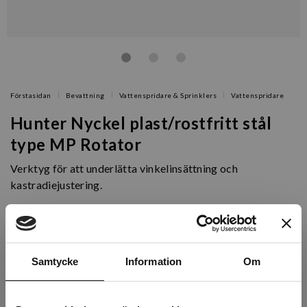
Förstasidan
Bevattning
Vattenspridare & Sprinklers
Vattenspridare
Hunter Nyckel plast/rostfritt stål
type MP Rotator
Verktyg för att underlätta vinkelinsättning och
kastradiejustering.
Artikelnr: AD235095
Finns i lager (3 st)
Samtycke
Information
Om
35 kr
Exkl. moms: