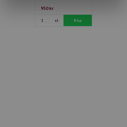
950 kr
st
Köp