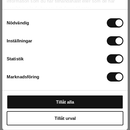
information som du har tillhandahållit eller som de har
Filer
samlat in när du har använt deras tjänster.
Samtyckesval
Nödvändig
Relaterade produkter
Inställningar
Statistik
Marknadsföring
Tillåt alla
Lock till julgransfot
(granhålet) d150mm
Tillåt urval
Finns i lager