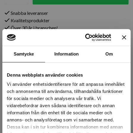
Snabba leveranser
Kvalitetsprodukter
Över 30 år i branschen!
Lagerstatus
Årsta
2 st
Samtycke
Information
Om
Rotebro
0 st
Denna webbplats använder cookies
Uppsala
0 st
Vi använder enhetsidentifierare för att anpassa innehållet
och annonserna till användarna, tillhandahålla funktioner
för sociala medier och analysera vår trafik. Vi
vidarebefordrar även sådana identifierare och annan
Beskrivning
information från din enhet till de sociala medier och
annons- och analysföretag som vi samarbetar med.
Recensioner
Dessa kan i sin tur kombinera informationen med annan