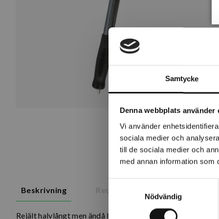
Samtycke
Denna webbplats använder 
Vi använder enhetsidentifierar
sociala medier och analysera 
till de sociala medier och a
med annan information som du 
Samtyckesval
Beskrivning
Recensioner
Om tillverk
Nödvändig
Rejält halvlångt men ändå lätt metallredskap. Skaftets läng