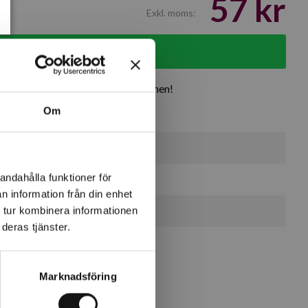
57 kr
Exkl. moms:
g i varukorgen
rodukter
Över 30 år i branschen!
Om
6 st
andahålla funktioner för
0 st
n information från din enhet
0 st
 tur kombinera informationen
deras tjänster.
Marknadsföring
a.