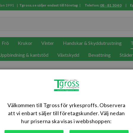
sedan 1991 |
Tgross.se säljer endast till företag
|
Telefon:
08 - 81 30 40
|
E
Frö
Krukor
Vinter
Handskar & Skyddutrustning
T
Uppbindning & kantstöd
Växtskydd
Bevattning
Städe
Kratta metall 47 cm
Rejält halvlångt men ändå lätt metallredskap.
Välkommen till Tgross för yrkesproffs. Observera
Artikelnr: EC800255
att vi enbart säljer till företagskunder. Välj nedan
hur priserna ska visas i webbshoppen: