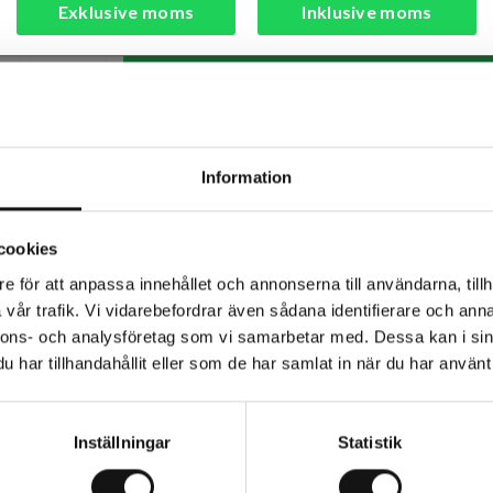
Exklusive moms
Inklusive moms
Finns i lager (6 st)
Läg
Snabba leveranser
Kvalitetsp
Lagerstatus
Information
Årsta
cookies
e för att anpassa innehållet och annonserna till användarna, tillh
Rotebro
vår trafik. Vi vidarebefordrar även sådana identifierare och anna
Uppsala
nnons- och analysföretag som vi samarbetar med. Dessa kan i sin
har tillhandahållit eller som de har samlat in när du har använt 
aren
Inställningar
Statistik
d ger bra kraft och man kan arbeta sittande istället för på knän