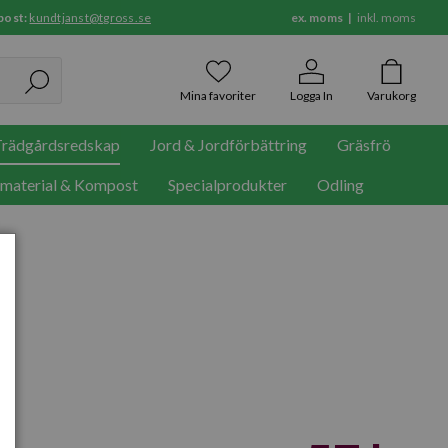
post:
kundtjanst@tgross.se
ex. moms
inkl. moms
Mina favoriter
Logga In
Varukorg
rädgårdsredskap
Jord & Jordförbättring
Gräsfrö
rmaterial & Kompost
Specialprodukter
Odling