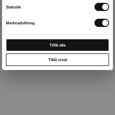
Beskrivning
Statistik
Recensioner
Marknadsföring
Om tillverkaren
Tillåt alla
Tillåt urval