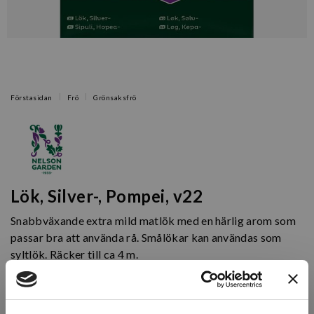
Förstasidan
Frö
Grönsaksfrö
Lök, Silver-, Pompei, v22
Snabbväxande extra mild matlök med en härlig arom som
passar bra att använda rå. Smålökar kan användas som
syltlök. Räcker till ca 4 m.
Artikelnr: N90661
Finns i lager (5 st)