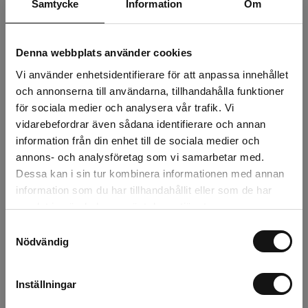
Samtycke
Information
Om
21 kr
Exkl. moms:
Denna webbplats använder cookies
Lägg i varukorgen
Vi använder enhetsidentifierare för att anpassa innehållet
och annonserna till användarna, tillhandahålla funktioner
för sociala medier och analysera vår trafik. Vi
Snabba leveranser
vidarebefordrar även sådana identifierare och annan
Kvalitetsprodukter
information från din enhet till de sociala medier och
Över 30 år i branschen!
annons- och analysföretag som vi samarbetar med.
Lagerstatus
Dessa kan i sin tur kombinera informationen med annan
information som du har tillhandahållit eller som de har
Årsta
5 st
samlat in när du har använt deras tjänster.
Samtyckesval
Rotebro
0 st
Nödvändig
Uppsala
0 st
Inställningar