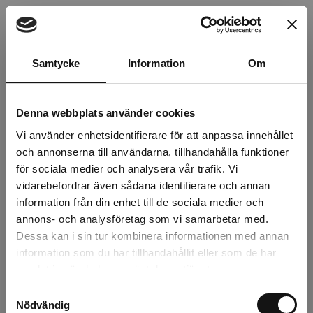
Beskrivning
Samtycke
Information
Om
Recensioner
Om tillverkaren
Denna webbplats använder cookies
Vi använder enhetsidentifierare för att anpassa innehållet
och annonserna till användarna, tillhandahålla funktioner
för sociala medier och analysera vår trafik. Vi
Relaterade produkter
vidarebefordrar även sådana identifierare och annan
information från din enhet till de sociala medier och
annons- och analysföretag som vi samarbetar med.
Dessa kan i sin tur kombinera informationen med annan
information som du har tillhandahållit eller som de har
samlat in när du har använt deras tjänster.
Samtyckesval
Nödvändig