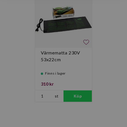
Värmematta 230V
53x22cm
Finns i lager
310 kr
st
Köp