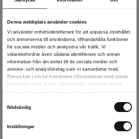
Finns i lager (430 st)
Denna webbplats använder cookies
27 kr
Exkl. moms:
Vi använder enhetsidentifierare för att anpassa innehållet
och annonserna till användarna, tillhandahålla funktioner
Lägg i varukorgen
för sociala medier och analysera vår trafik. Vi
vidarebefordrar även sådana identifierare och annan
information från din enhet till de sociala medier och
Snabba leveranser
annons- och analysföretag som vi samarbetar med.
Kvalitetsprodukter
Dessa kan i sin tur kombinera informationen med annan
Över 30 år i branschen!
information som du har tillhandahållit eller som de har
Lagerstatus
samlat in när du har använt deras tjänster.
Samtyckesval
Årsta
266 st
Nödvändig
Rotebro
93 st
Inställningar
Uppsala
71 st