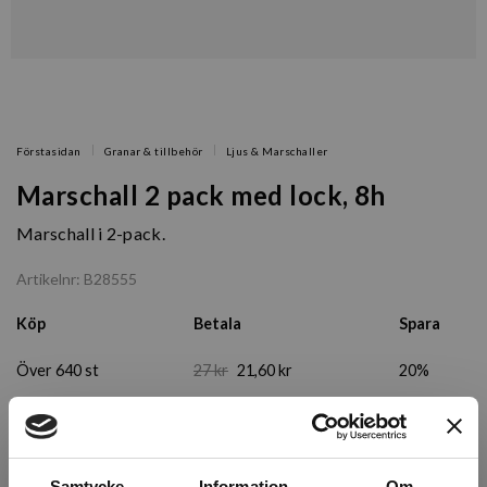
Förstasidan
Granar & tillbehör
Ljus & Marschaller
Marschall 2 pack med lock, 8h
Marschall i 2-pack.
Artikelnr: B28555
Köp
Betala
Spara
Över 640 st
27 kr
21,60 kr
20%
Över 320 st
27 kr
22,95 kr
15%
Över 18 st
27 kr
24,30 kr
10%
Samtycke
Information
Om