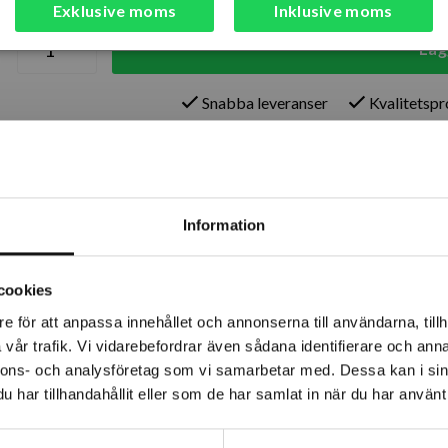
Finns i lager (34 st)
Exklusive moms
Inklusive moms
Läg
Snabba leveranser
Kvalitetsp
Lagerstatus
Årsta
Information
Rotebro
Uppsala
cookies
e för att anpassa innehållet och annonserna till användarna, tillh
vår trafik. Vi vidarebefordrar även sådana identifierare och anna
nnons- och analysföretag som vi samarbetar med. Dessa kan i sin
har tillhandahållit eller som de har samlat in när du har använt 
undad säkerhetsspets för att hindra stickskador. Fingerskyddet 
i för ett optimalt grepp med friktion även i väta.