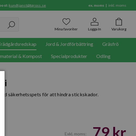
post:
kundtjanst@tgross.se
ex. moms
inkl. moms
Mina favoriter
Logga In
Varukorg
rädgårdsredskap
Jord & Jordförbättring
Gräsfrö
rmaterial & Kompost
Specialprodukter
Odling
ri
dad säkerhetsspets för att hindra stickskador.
79 kr
Exkl. moms: