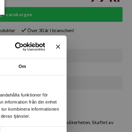
g i varukorgen
rodukter
Över 30 år i branschen!
23 st
Om
7 st
4 st
andahålla funktioner för
n information från din enhet
 tur kombinera informationen
deras tjänster.
har utvecklats för att optimera säkerheten. Skaftet av