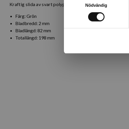
Kraftig slida av svart polypropen med möjlighet att hänga 
Nödvändig
Färg: Grön
Bladbredd: 2 mm
Bladlängd: 82 mm
Totallängd: 198 mm