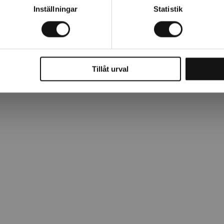
både i knapp och bälte.
Inställningar
Statistik
Tillåt urval