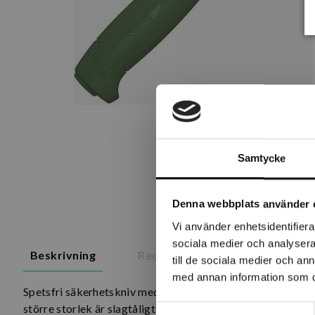
Samtycke
Denna webbplats använder 
Vi använder enhetsidentifierar
sociala medier och analysera 
Beskrivning
Recensioner
till de sociala medier och a
med annan information som du 
Spetsfri säkerhetskniv med blad av kolstål och nerslipad r
större storlek är slagtåligt och ergonomiskt med TPE-gumm
Samtyckesval