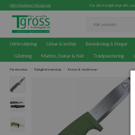
HBV-Medlem? Klicka här
För alla trädgårdsproffs 
Utförsäljning
Lökar & knölar
Beskärning & Stegar
Gödning
Mattor, Dukar & Nät
Trädplantering
Förstasidan
Trädgårdsredskap
Knivar & Jordknivar