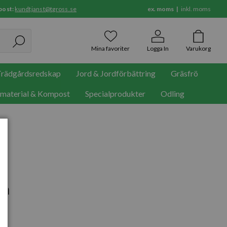
post:
kundtjanst@tgross.se
ex. moms
inkl. moms
Mina favoriter
Logga In
Varukorg
rädgårdsredskap
Jord & Jordförbättring
Gräsfrö
rmaterial & Kompost
Specialprodukter
Odling
cm