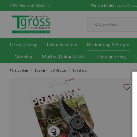
HBV-Medlem? Klicka här
För alla trädgårdsproffs 
Utförsäljning
Lökar & knölar
Beskärning & Stegar
Gödning
Mattor, Dukar & Nät
Trädplantering
Förstasidan
Beskärning & Stegar
Sekatörer