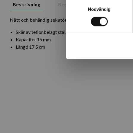
Samtyckesval
Beskrivning
Recensioner
Om tillverk
Nödvändig
Nätt och behändig sekatör för t ex krukväxter och buskar.
Skär av teflonbelagt stål.
Kapacitet 15 mm
Längd 17,5 cm