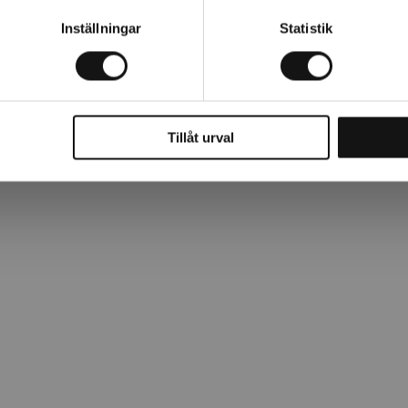
aren
Inställningar
Statistik
 Utmärkt modell för lite mindre händer.
Tillåt urval