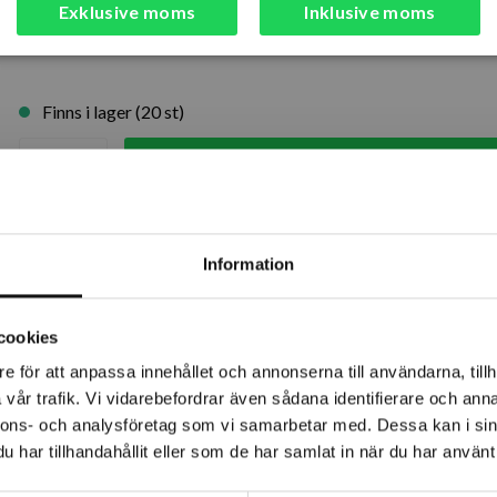
Artikelnr: N5395
Exklusive moms
Inklusive moms
Finns i lager (20 st)
Läg
Snabba leveranser
Kvalitetsp
Lagerstatus
Information
Årsta
cookies
Rotebro
e för att anpassa innehållet och annonserna till användarna, tillh
vår trafik. Vi vidarebefordrar även sådana identifierare och anna
Uppsala
nnons- och analysföretag som vi samarbetar med. Dessa kan i sin
har tillhandahållit eller som de har samlat in när du har använt 