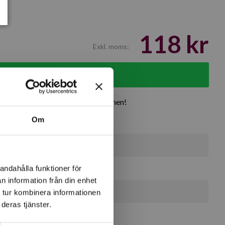
118 kr
Exkl. moms:
g i varukorgen
rodukter
Över 30 år i branschen!
Om
10 st
5 st
andahålla funktioner för
n information från din enhet
5 st
 tur kombinera informationen
deras tjänster.