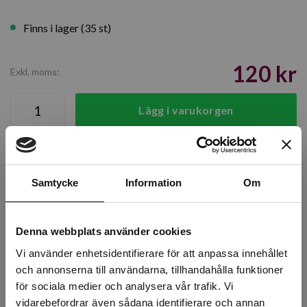
Finns i lager (35 st)
120 kr
Exkl. moms:
Lägg i varukorgen
Snabba leveranser
Kvalitetsprodukter
Över 30 år i branschen!
Samtycke
Information
Om
Lagerstatus
Denna webbplats använder cookies
Årsta
20 st
Vi använder enhetsidentifierare för att anpassa innehållet
och annonserna till användarna, tillhandahålla funktioner
Rotebro
9 st
för sociala medier och analysera vår trafik. Vi
Uppsala
6 st
vidarebefordrar även sådana identifierare och annan