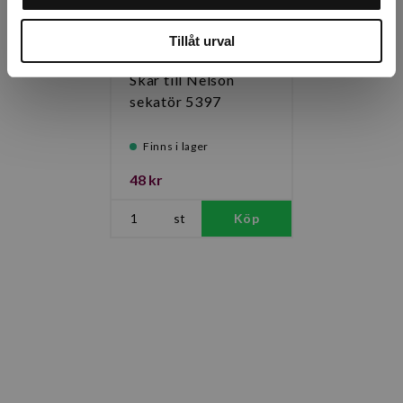
Tillåt urval
Skär till Nelson
sekatör 5397
Finns i lager
48 kr
st
Köp