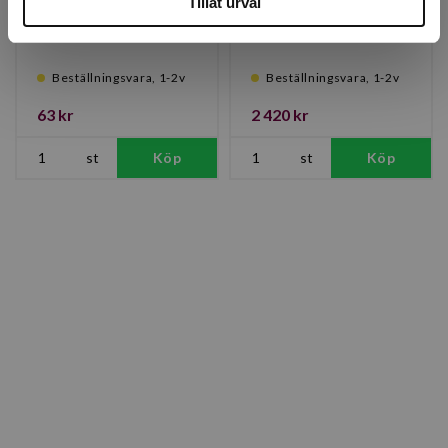
Förhöjn OAS 80
Tillåt urval
OAS 50 granit 18L
pris/cm
Beställningsvara, 1-2v
Beställningsvara, 1-2v
63 kr
2 420 kr
st
Köp
st
Köp