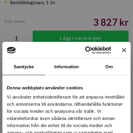
Beställningsvara, 1-2v
3 827 kr
Exkl. moms:
Lägg i varukorgen
Snabba leveranser
Kvalitetsprodukter
Samtycke
Information
Om
Över 30 år i branschen!
Lagerstatus
Denna webbplats använder cookies
Årsta
0 st
Vi använder enhetsidentifierare för att anpassa innehållet
och annonserna till användarna, tillhandahålla funktioner
Rotebro
0 st
för sociala medier och analysera vår trafik. Vi
vidarebefordrar även sådana identifierare och annan
Uppsala
0 st
information från din enhet till de sociala medier och
annons- och analysföretag som vi samarbetar med.