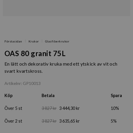
Förstasidan
Krukor
Glasfiberkrukor
OAS 80 granit 75L
En lätt och dekorativ kruka med ett ytskick av vit och
svart kvartskross.
Artikelnr: GP10013
Köp
Betala
Spara
Över 5 st
3 827 kr
3 444,30 kr
10%
Över 2 st
3 827 kr
3 635,65 kr
5%