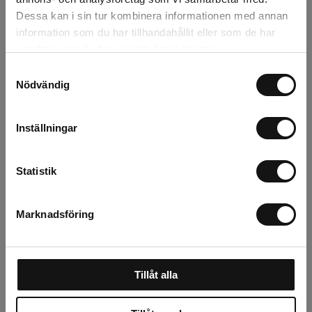
Dessa kan i sin tur kombinera informationen med annan
Beskrivning
information som du har tillhandahållit eller som de har
samlat in när du har använt deras tjänster.
Recensioner
Samtyckesval
Nödvändig
Inställningar
Relaterade produkter
Statistik
Marknadsföring
Tillåt alla