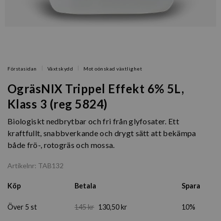
Förstasidan
Växtskydd
Mot oönskad växtlighet
OgräsNIX Trippel Effekt 6% 5L,
Klass 3 (reg 5824)
Biologiskt nedbrytbar och fri från glyfosater. Ett
kraftfullt, snabbverkande och drygt sätt att bekämpa
både frö-, rotogräs och mossa.
Artikelnr: TAB132
Köp
Betala
Spara
Över 5 st
145 kr
130,50 kr
10%