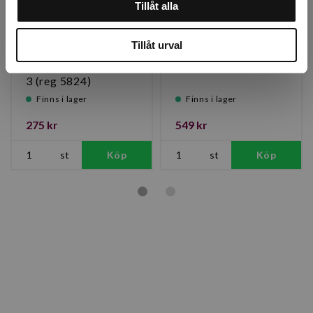
Tillåt alla
Tillåt urval
OgräsNIX Trippel
Tryckspruta Pure 5 L
Effekt 6% 10L, Klass
för Ättika
3 (reg 5824)
Finns i lager
Finns i lager
275 kr
549 kr
st
Köp
st
Köp