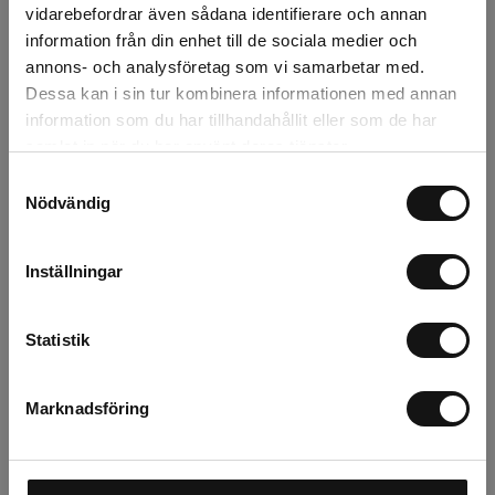
vidarebefordrar även sådana identifierare och annan
information från din enhet till de sociala medier och
Beskrivning
annons- och analysföretag som vi samarbetar med.
Dessa kan i sin tur kombinera informationen med annan
information som du har tillhandahållit eller som de har
Recensioner
samlat in när du har använt deras tjänster.
Filer
Samtyckesval
Nödvändig
Inställningar
Relaterade produkter
Statistik
Marknadsföring