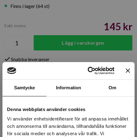
Finns i lager (64 st)
145 kr
Exkl. moms:
Lägg i varukorgen
Snabba leveranser
Kvalitetsprodukter
Över 30 år i branschen!
Lagerstatus
Samtycke
Information
Om
Årsta
54 st
Denna webbplats använder cookies
Rotebro
0 st
Vi använder enhetsidentifierare för att anpassa innehållet
och annonserna till användarna, tillhandahålla funktioner
Uppsala
10 st
för sociala medier och analysera vår trafik. Vi