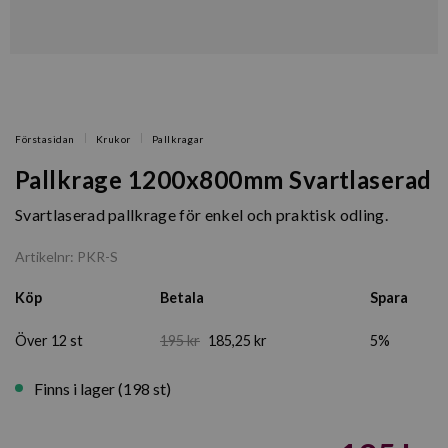
Förstasidan
Krukor
Pallkragar
Pallkrage 1200x800mm Svartlaserad
Svartlaserad pallkrage för enkel och praktisk odling.
Artikelnr: PKR-S
Köp
Betala
Spara
Över 12 st
195 kr
185,25 kr
5%
Finns i lager (198 st)