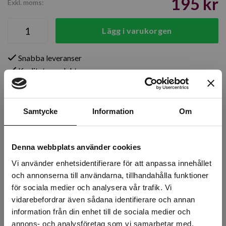
195 kr
Exkl. moms:
Lägg i varukorgen
Snabba leveranser
Kvalitetsprodukter
Över 30 år i branschen!
Lagerstatus
Samtycke
Information
Om
Årsta
157 st
Denna webbplats använder cookies
Rotebro
10 st
Vi använder enhetsidentifierare för att anpassa innehållet
Uppsala
31 st
och annonserna till användarna, tillhandahålla funktioner
för sociala medier och analysera vår trafik. Vi
vidarebefordrar även sådana identifierare och annan
information från din enhet till de sociala medier och
Beskrivning
annons- och analysföretag som vi samarbetar med.