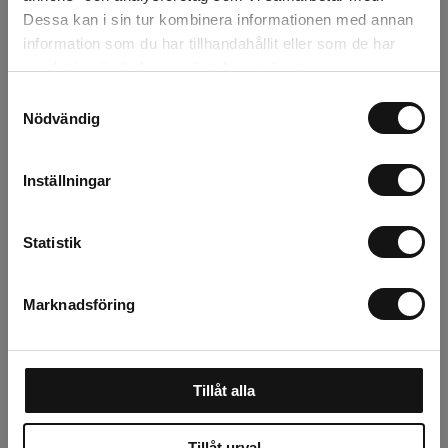
Dessa kan i sin tur kombinera informationen med annan
Recensioner
information som du har tillhandahållit eller som de har
samlat in när du har använt deras tjänster.
Samtyckesval
Nödvändig
Relaterade produkter
Inställningar
Statistik
Marknadsföring
Fiberdukshuva för
Mona Link 24
Tillåt alla
pallkrage som har
tank/startset 17,5L
fiberduksbågar (vit)
Tillåt urval