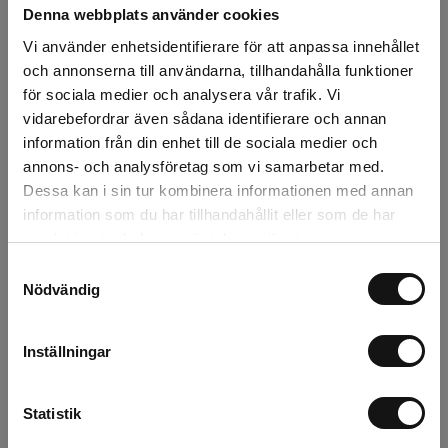
Denna webbplats använder cookies
Snabba leveranser
Vi använder enhetsidentifierare för att anpassa innehållet
Kvalitetsprodukter
och annonserna till användarna, tillhandahålla funktioner
Över 30 år i branschen!
för sociala medier och analysera vår trafik. Vi
Lagerstatus
vidarebefordrar även sådana identifierare och annan
information från din enhet till de sociala medier och
annons- och analysföretag som vi samarbetar med.
Årsta
0 st
Dessa kan i sin tur kombinera informationen med annan
information som du har tillhandahållit eller som de har
Rotebro
0 st
samlat in när du har använt deras tjänster.
Uppsala
0 st
Samtyckesval
Nödvändig
Beskrivning
Inställningar
Recensioner
Statistik