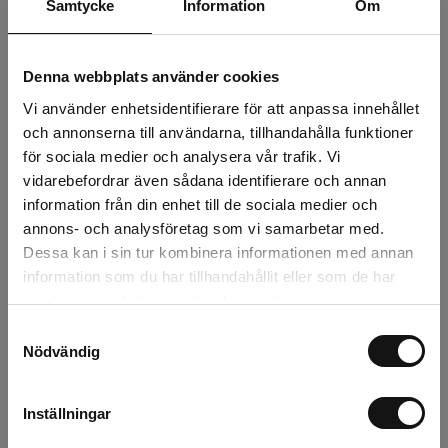
Samtycke
Information
Om
14 kr
Exkl. moms:
Denna webbplats använder cookies
Lägg i varukorgen
Vi använder enhetsidentifierare för att anpassa innehållet
och annonserna till användarna, tillhandahålla funktioner
för sociala medier och analysera vår trafik. Vi
Snabba leveranser
vidarebefordrar även sådana identifierare och annan
Kvalitetsprodukter
information från din enhet till de sociala medier och
Över 30 år i branschen!
annons- och analysföretag som vi samarbetar med.
Lagerstatus
Dessa kan i sin tur kombinera informationen med annan
information som du har tillhandahållit eller som de har
Årsta
2 st
samlat in när du har använt deras tjänster.
Samtyckesval
Rotebro
0 st
Nödvändig
Uppsala
10 st
Inställningar