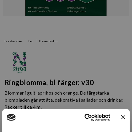
Förstasidan
Frö
Blomsterfrö
Ringblomma, bl färger, v30
Blommar i gult, aprikos och orange. De färgstarka
blombladen går att äta, dekorativa i sallader och drinkar.
Räcker till ca 4 m.
Artikelnr: N94876
Finns i lager (12 st)