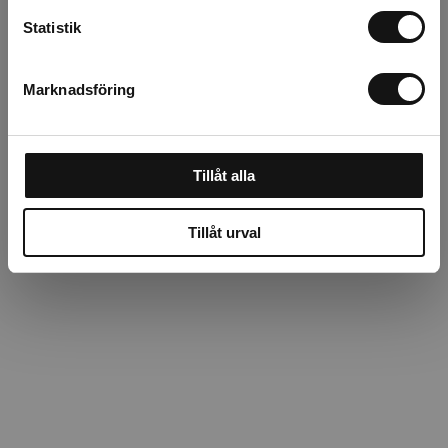
Beskrivning
Statistik
Recensioner
Marknadsföring
Om tillverkaren
Tillåt alla
Tillåt urval