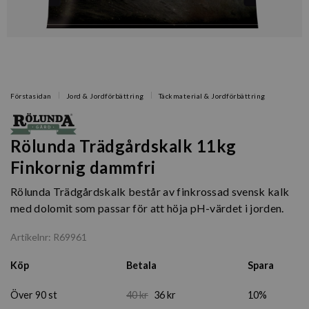
Förstasidan
Jord & Jordförbättring
Täckmaterial & Jordförbättring
Rölunda Trädgårdskalk 11kg
Finkornig dammfri
Rölunda Trädgårdskalk består av finkrossad svensk kalk
med dolomit som passar för att höja pH-värdet i jorden.
Artikelnr: R69961
Köp
Betala
Spara
Över 90 st
40 kr
36 kr
10%