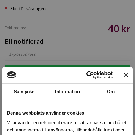
Slut för säsongen
40 kr
Exkl. moms:
Bli notifierad
Bevaka
Snabba leveranser
Samtycke
Information
Om
Kvalitetsprodukter
Över 30 år i branschen!
Lagerstatus
Denna webbplats använder cookies
Vi använder enhetsidentifierare för att anpassa innehållet
Årsta
0 st
och annonserna till användarna, tillhandahålla funktioner