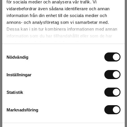
för sociala medier och analysera vår trafik. Vi
Rotebro
0 st
vidarebefordrar även sådana identifierare och annan
information från din enhet till de sociala medier och
Uppsala
0 st
annons- och analysföretag som vi samarbetar med.
Dessa kan i sin tur kombinera informationen med annan
information som du har tillhandahållit eller som de har
samlat in när du har använt deras tjänster.
Beskrivning
Samtyckesval
Nödvändig
Recensioner
Om tillverkaren
Inställningar
Statistik
Relaterade produkter
Marknadsföring