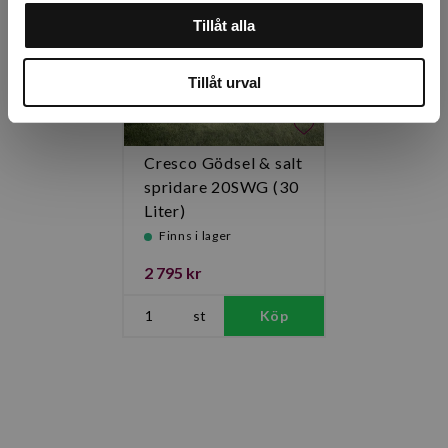
Tillåt alla
Tillåt urval
Cresco Gödsel & salt
spridare 20SWG (30
Liter)
Finns i lager
2 795 kr
st
Köp