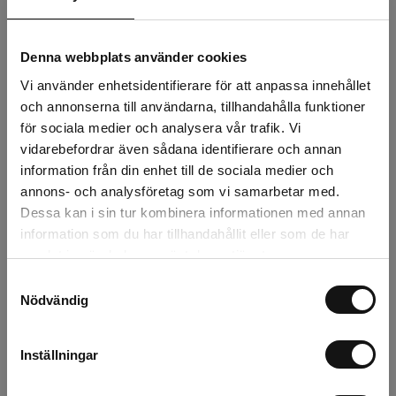
36 kr
Exkl. moms:
Denna webbplats använder cookies
Lägg i varukorgen
Vi använder enhetsidentifierare för att anpassa innehållet
och annonserna till användarna, tillhandahålla funktioner
Snabba leveranser
för sociala medier och analysera vår trafik. Vi
Kvalitetsprodukter
vidarebefordrar även sådana identifierare och annan
Över 30 år i branschen!
information från din enhet till de sociala medier och
annons- och analysföretag som vi samarbetar med.
Lagerstatus
Dessa kan i sin tur kombinera informationen med annan
information som du har tillhandahållit eller som de har
Årsta
6 st
samlat in när du har använt deras tjänster.
Rotebro
0 st
Samtyckesval
Nödvändig
Uppsala
0 st
Inställningar