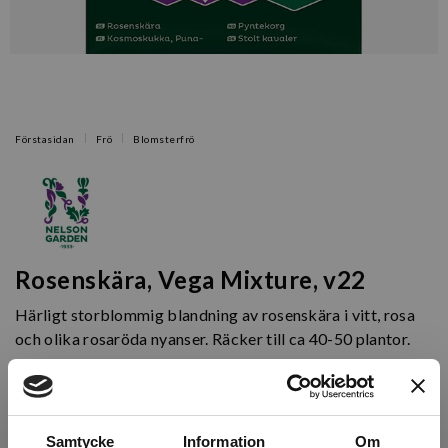
Förstasidan
Frö
Blomsterfrö
Rosenskära, Vega Mixture, v22
Härligt storblommig blandning av rosenskära i vitt, rosa
och olika rosaröda nyanser. Räcker till ca 40-50 plantor.
Artikelnr: N95052
Finns i lager (6 st)
Samtycke
Information
Om