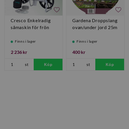
Cresco Enkelradig
Gardena Droppslang
såmaskin för frön
ovan/under jord 25m
Finns i lager
Finns i lager
2 236 kr
400 kr
st
Köp
st
Köp