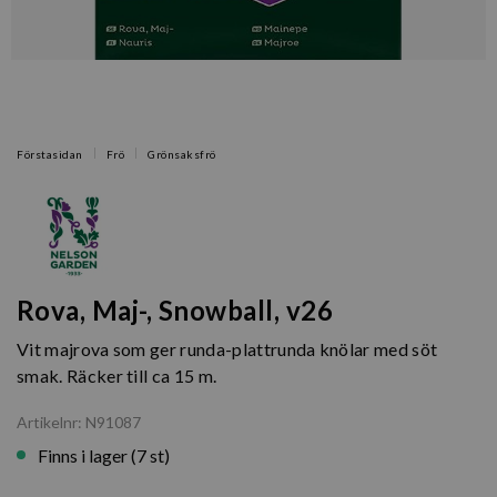
Förstasidan
Frö
Grönsaksfrö
Rova, Maj-, Snowball, v26
Vit majrova som ger runda-plattrunda knölar med söt
smak. Räcker till ca 15 m.
Artikelnr: N91087
Finns i lager (7 st)