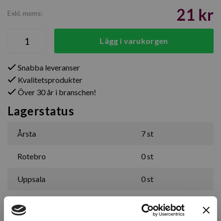
21 kr
Exkl. moms:
Lägg i varukorgen
Snabba leveranser
Kvalitetsprodukter
Över 30 år i branschen!
Lagerstatus
Årsta
7 st
Rotebro
0 st
Uppsala
0 st