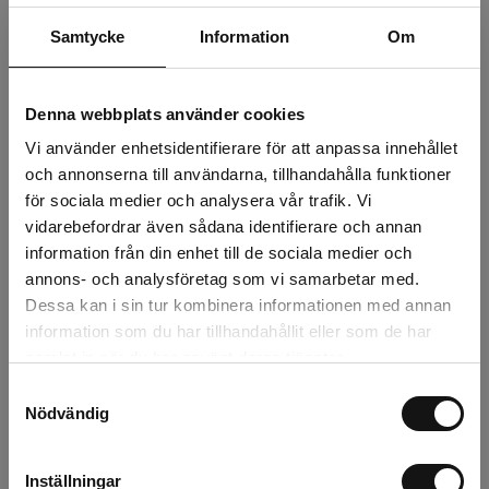
Beskrivning
Samtycke
Information
Om
Recensioner
Denna webbplats använder cookies
Om tillverkaren
Vi använder enhetsidentifierare för att anpassa innehållet
och annonserna till användarna, tillhandahålla funktioner
för sociala medier och analysera vår trafik. Vi
Relaterade produkter
vidarebefordrar även sådana identifierare och annan
information från din enhet till de sociala medier och
annons- och analysföretag som vi samarbetar med.
Dessa kan i sin tur kombinera informationen med annan
information som du har tillhandahållit eller som de har
samlat in när du har använt deras tjänster.
Samtyckesval
Nödvändig
Inställningar