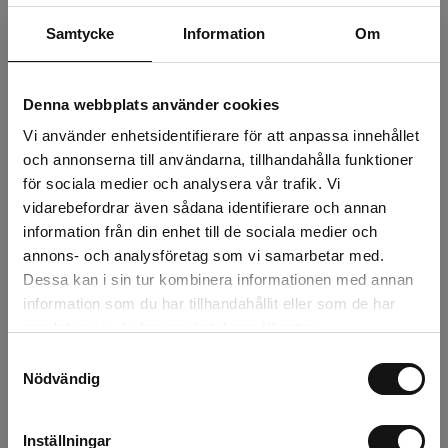
Beskrivning
Samtycke
Information
Om
Recensioner
Denna webbplats använder cookies
Om tillverkaren
Vi använder enhetsidentifierare för att anpassa innehållet
och annonserna till användarna, tillhandahålla funktioner
för sociala medier och analysera vår trafik. Vi
Relaterade produkter
vidarebefordrar även sådana identifierare och annan
information från din enhet till de sociala medier och
annons- och analysföretag som vi samarbetar med.
Dessa kan i sin tur kombinera informationen med annan
information som du har tillhandahållit eller som de har
samlat in när du har använt deras tjänster.
Samtyckesval
Nödvändig
Inställningar