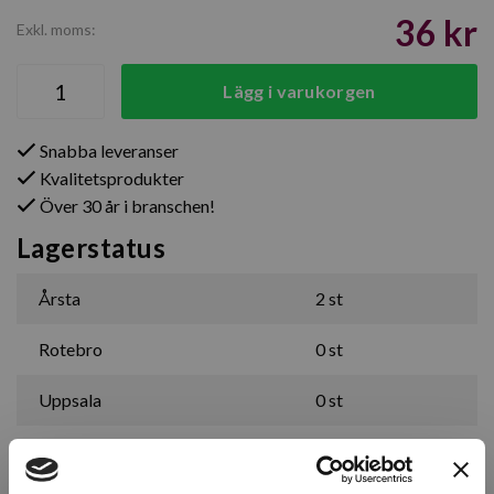
36 kr
Exkl. moms:
Lägg i varukorgen
Snabba leveranser
Kvalitetsprodukter
Över 30 år i branschen!
Lagerstatus
Årsta
2 st
Rotebro
0 st
Uppsala
0 st