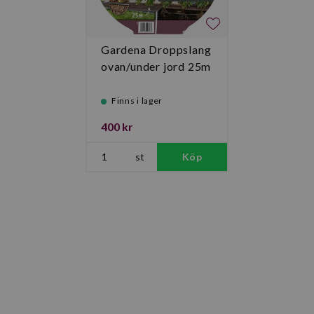
Gardena Droppslang
ovan/under jord 25m
Finns i lager
400 kr
st
Köp