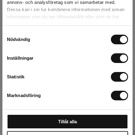
Recensioner
annons- och analysföretag som vi samarbetar med.
Dessa kan i sin tur kombinera informationen med annan
information som du har tillhandahållit eller som de har
Om tillverkaren
samlat in när du har använt deras tjänster.
Samtyckesval
Nödvändig
Relaterade produkter
Inställningar
Statistik
Marknadsföring
Tillåt alla
Fjäder till Sekatör
Hölster S för Golden
Golden Star
Star sekatörer