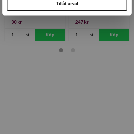
Tillåt urval
Finns i lager
Finns i lager
30 kr
247 kr
st
Köp
st
Köp