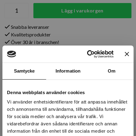
Lägg i varukorgen
Snabba leveranser
Kvalitetsprodukter
Över 30 år i branschen!
Lagerstatus
Årsta
10 st
Samtycke
Information
Om
Rotebro
4 st
Denna webbplats använder cookies
Uppsala
6 st
Vi använder enhetsidentifierare för att anpassa innehållet
och annonserna till användarna, tillhandahålla funktioner
för sociala medier och analysera vår trafik. Vi
Beskrivning
vidarebefordrar även sådana identifierare och annan
information från din enhet till de sociala medier och