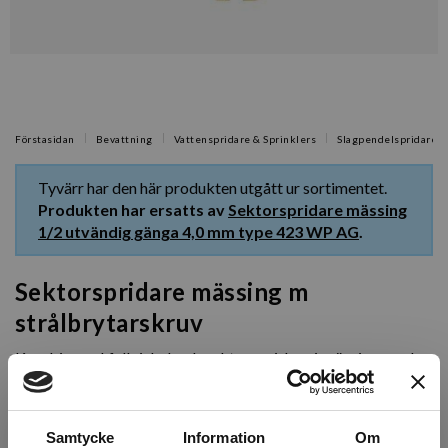
Förstasidan
Bevattning
Vattenspridare & Sprinklers
Slagpendelspridare
Tyvärr har den här produkten utgått ur sortimentet.
Produkten har ersatts av
Sektorspridare mässing
1/2 utvändig gänga 4,0 mm type 423 WP AG
.
Sektorspridare mässing m
strålbrytarskruv
Kombinerad fullcirkel och sektorspridare i mässing med
strålbrytarsskruv.
Artikelnr: WRC025
Samtycke
Information
Om