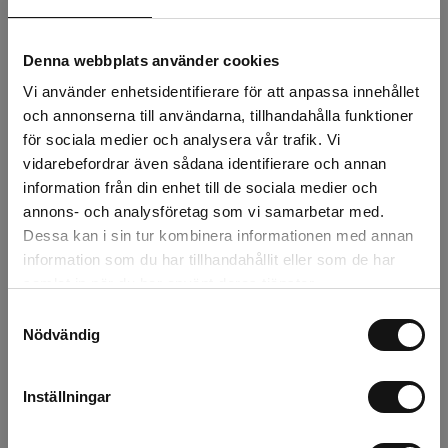
Finns i lager (7 st)
Denna webbplats använder cookies
569 kr
Exkl. moms:
Vi använder enhetsidentifierare för att anpassa innehållet
och annonserna till användarna, tillhandahålla funktioner
Lägg i varukorgen
för sociala medier och analysera vår trafik. Vi
vidarebefordrar även sådana identifierare och annan
Snabba leveranser
information från din enhet till de sociala medier och
Kvalitetsprodukter
annons- och analysföretag som vi samarbetar med.
Över 30 år i branschen!
Dessa kan i sin tur kombinera informationen med annan
information som du har tillhandahållit eller som de har
Lagerstatus
samlat in när du har använt deras tjänster.
Årsta
1 st
Samtyckesval
Nödvändig
Rotebro
3 st
Inställningar
Uppsala
3 st