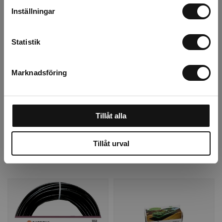
Algomin Schyssta
Vermiculite 3L
Inställningar
Knölar 1 kg
Statistik
Finns i lager
Finns i lager
90 kr
74 kr
Marknadsföring
st
Köp
st
Köp
Tillåt alla
Tillåt urval
Personalen tipsar