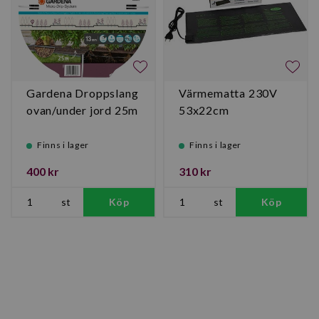
Gardena Droppslang
Värmematta 230V
ovan/under jord 25m
53x22cm
Finns i lager
Finns i lager
400 kr
310 kr
st
Köp
st
Köp