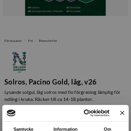
Förstasidan
Frö
Blomsterfrö
Solros, Pacino Gold, låg, v26
Lysande solgul, låg solros med fin förgrening lämplig för
odling i kruka. Räcker till ca 14-18 plantor.
Artikelnr: N95292
Finns i lager (5 st)
Samtycke
Information
Om