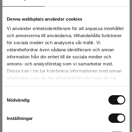
39 kr
Exkl. moms:
Denna webbplats använder cookies
Lägg i varukorgen
Vi använder enhetsidentifierare för att anpassa innehållet
och annonserna till användarna, tillhandahålla funktioner
Snabba leveranser
för sociala medier och analysera vår trafik. Vi
Kvalitetsprodukter
vidarebefordrar även sådana identifierare och annan
Över 30 år i branschen!
information från din enhet till de sociala medier och
annons- och analysföretag som vi samarbetar med.
Lagerstatus
Dessa kan i sin tur kombinera informationen med annan
information som du har tillhandahållit eller som de har
Årsta
5 st
samlat in när du har använt deras tjänster.
Rotebro
0 st
Samtyckesval
Nödvändig
Uppsala
0 st
Inställningar