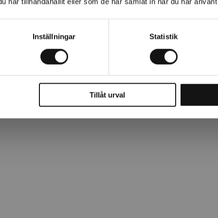
har tillhandahållit eller som de har samlat in när du har använt 
Inställningar
Statistik
vstånd mellan stolparna och ger dessutom en prydligare uppsättn
ålvajer.
Tillåt urval