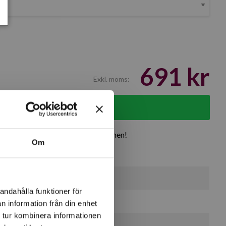
691 kr
Exkl. moms:
g i varukorgen
rodukter
Över 30 år i branschen!
Om
0 st
andahålla funktioner för
0 st
n information från din enhet
 tur kombinera informationen
0 st