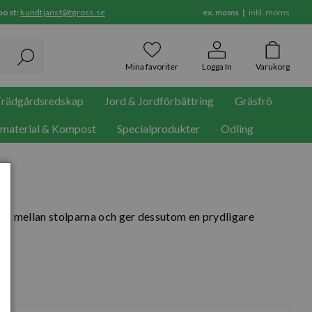
post:
kundtjanst@tgross.se
ex. moms
inkl. moms
Mina favoriter
Logga In
Varukorg
rädgårdsredskap
Jord & Jordförbättring
Gräsfrö
rmaterial & Kompost
Specialprodukter
Odling
ånd mellan stolparna och ger dessutom en prydligare