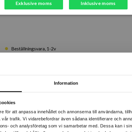
Exklusive moms
Inklusive moms
Beställningsvara, 1-2v
Läg
Snabba leveranser
Kvalitetsp
Information
Lagerstatus
cookies
Årsta
e för att anpassa innehållet och annonserna till användarna, tillh
Rotebro
vår trafik. Vi vidarebefordrar även sådana identifierare och anna
nnons- och analysföretag som vi samarbetar med. Dessa kan i sin
Uppsala