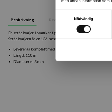
med annan information som du 
Samtyckesval
Nödvändig
Beskrivning
Recensioner
En sträckvajer i ovankant på nätet möjliggör ett längre a
Sträckvajern är en UV-beständig plastöverdragen galvad st
Levereras komplett med vajerlås.
Längd: 110 m
Diameter ø: 3 mm