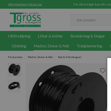
HBV-Medlem? Klicka här
För alla trädgårdsproffs 
Utförsäljning
Lökar & knölar
Beskärning & Stegar
Gödning
Mattor, Dukar & Nät
Trädplantering
Förstasidan
Mattor, Dukar & Nät
Nät & Viltstängsel