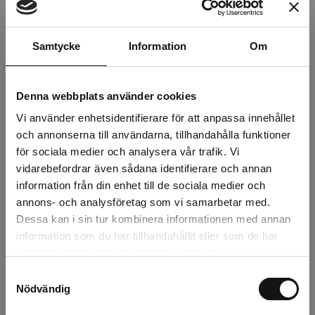
Storlek
Samtycke
Information
Om
Denna webbplats använder cookies
Finns i lager (40 st)
Vi använder enhetsidentifierare för att anpassa innehållet
och annonserna till användarna, tillhandahålla funktioner
44 kr
för sociala medier och analysera vår trafik. Vi
Exkl. moms:
vidarebefordrar även sådana identifierare och annan
information från din enhet till de sociala medier och
Lägg i varukorgen
annons- och analysföretag som vi samarbetar med.
Dessa kan i sin tur kombinera informationen med annan
Snabba leveranser
information som du har tillhandahållit eller som de har
Kvalitetsprodukter
samlat in när du har använt deras tjänster.
Över 30 år i branschen!
Samtyckesval
Nödvändig
Lagerstatus