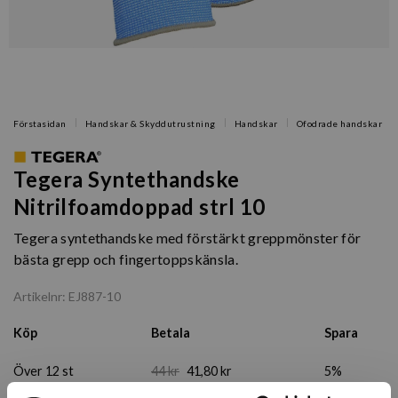
Förstasidan
Handskar & Skyddutrustning
Handskar
Ofodrade handskar
Tegera Syntethandske
Nitrilfoamdoppad strl 10
Tegera syntethandske med förstärkt greppmönster för
bästa grepp och fingertoppskänsla.
Artikelnr: EJ887-10
Köp
Betala
Spara
Över 12 st
44 kr
41,80 kr
5%