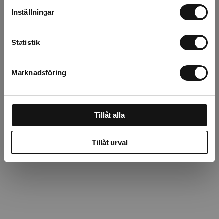
Årsta
20 st
Inställningar
Rotebro
7 st
Statistik
Uppsala
13 st
Marknadsföring
Beskrivning
Tillåt alla
Recensioner
Tillåt urval