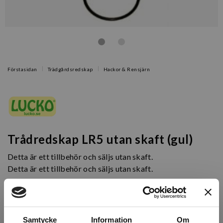
Förstasidan
Trädgårdsredskap
Hackor & Rensjärn
Trådredskap LR5 utan skaft (gul)
Detta är ett tillbehör och säljs utan skaft.
Detta är ett tillbehör och säljs utan skaft.
Artikelnr: SR31213
Finns i lager (10 st)
Samtycke
Information
Om