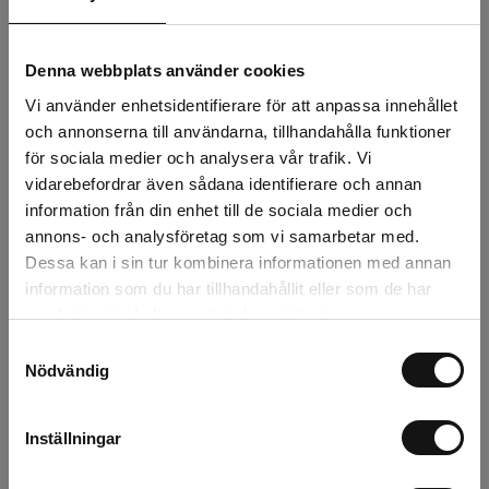
219 kr
Exkl. moms:
Denna webbplats använder cookies
Lägg i varukorgen
Vi använder enhetsidentifierare för att anpassa innehållet
och annonserna till användarna, tillhandahålla funktioner
Snabba leveranser
för sociala medier och analysera vår trafik. Vi
Kvalitetsprodukter
vidarebefordrar även sådana identifierare och annan
Över 30 år i branschen!
information från din enhet till de sociala medier och
annons- och analysföretag som vi samarbetar med.
Lagerstatus
Dessa kan i sin tur kombinera informationen med annan
information som du har tillhandahållit eller som de har
Årsta
4 st
samlat in när du har använt deras tjänster.
Rotebro
3 st
Samtyckesval
Nödvändig
Uppsala
3 st
Inställningar