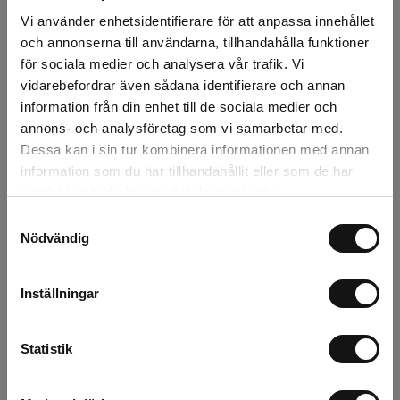
Vi använder enhetsidentifierare för att anpassa innehållet
Snabba leveranser
och annonserna till användarna, tillhandahålla funktioner
Kvalitetsprodukter
för sociala medier och analysera vår trafik. Vi
Över 30 år i branschen!
vidarebefordrar även sådana identifierare och annan
information från din enhet till de sociala medier och
Lagerstatus
annons- och analysföretag som vi samarbetar med.
Dessa kan i sin tur kombinera informationen med annan
Årsta
0 st
information som du har tillhandahållit eller som de har
samlat in när du har använt deras tjänster.
Rotebro
0 st
Samtyckesval
Nödvändig
Uppsala
0 st
Inställningar
Beskrivning
Statistik
Recensioner