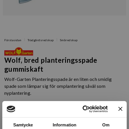
Förstasidan
Trädgårdsredskap
Småredskap
Wolf, bred planteringsspade
gummiskaft
Wolf-Garten Planteringsspade är en liten och smidig
spade som lämpar sig för omplantering såväl som
nyplantering.
Artikelnr: WLU-2K
Finns i lager (48 st)
Samtycke
Information
Om