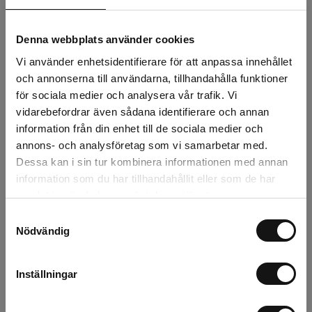
153 kr
Exkl. moms:
Denna webbplats använder cookies
Lägg i varukorgen
Vi använder enhetsidentifierare för att anpassa innehållet
och annonserna till användarna, tillhandahålla funktioner
Snabba leveranser
för sociala medier och analysera vår trafik. Vi
Kvalitetsprodukter
vidarebefordrar även sådana identifierare och annan
Över 30 år i branschen!
information från din enhet till de sociala medier och
Lagerstatus
annons- och analysföretag som vi samarbetar med.
Dessa kan i sin tur kombinera informationen med annan
Årsta
15 st
information som du har tillhandahållit eller som de har
samlat in när du har använt deras tjänster.
Rotebro
26 st
Samtyckesval
Nödvändig
Uppsala
7 st
Inställningar
Beskrivning