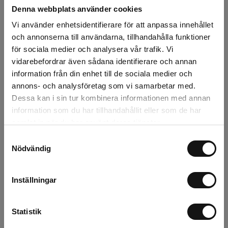
Denna webbplats använder cookies
Snabba leveranser
Vi använder enhetsidentifierare för att anpassa innehållet
Kvalitetsprodukter
och annonserna till användarna, tillhandahålla funktioner
Över 30 år i branschen!
för sociala medier och analysera vår trafik. Vi
vidarebefordrar även sådana identifierare och annan
Lagerstatus
information från din enhet till de sociala medier och
annons- och analysföretag som vi samarbetar med.
Årsta
2 st
Dessa kan i sin tur kombinera informationen med annan
information som du har tillhandahållit eller som de har
Rotebro
3 st
samlat in när du har använt deras tjänster.
Uppsala
4 st
Samtyckesval
Nödvändig
Beskrivning
Inställningar
Recensioner
Statistik